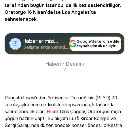
tarafından bugün İstanbul’da ilk kez seslendiriliyor.
Oratoryo
16 Nisan’da ise Los Angeles’ta
sahnelenecek.
Haberlerimizi
Google’da tercih edilen
kaynak olarak ekleyin
Google'da Takip
Gelişmelerden anında
haberdar olun.
Edin
Haberin Devamı
Pangaltı Lisesi’nden Yetişenler Derneği’nin (PLYD) 70.
kuruluş yıldönümü etkinlikleri kapsamında, İstanbul’da
sahnelenecek olan ‘
Hrant
Dink Çağdaş Oratoryosu’ için
yoğun hazırlık yaptı. Bu akşam Lütfi Kırdar Kongre ve
Sergi Sarayı’nda düzenlenecek konser öncesi, orkestra