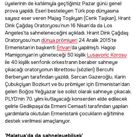
üyelerinin de katılımıyla geçtiğimiz Pazar günü genel
prova yapıldı. Eseri besteleyen Türk pop dünyasına
sayısız eser veren Majag Toşikyan (Cenk Taşkan), Hrant
Dink Çağdaş Oratoryosu’nun 16 Nisan’da da Los
Angeles’ta sahneleneceğini açıkladı. Hrant Dink Çağdaş
Oratoryosu’nun
dünya prömiyeri
24 Aralık 2015’te
Ermenistan’ın başkenti
Erivan
’da yapılmıştı. Hagop
Mamigonyan’ın yöneteceği 50 kişilik
Lusavoric Korosu
ile 40 kişilik senfonik orkestranın beraber sahneye
çıkacağı oratoryonun librettosu (sözleri) Bercuhi
Berberyan tarafından yazıldı. Sercan Gazeroğlu, Karin
Çubukçiyan Bozkurt ve bu prömiyer için Ermenistan’dan
gelen Boğos Yeğyazar ise solist olarak sahneye çıkacak.
PLYD’nin 70. yılını kutlayacağı konserden elde edilecek
gelirle Gedikpaşa’da Ermeni Cemaati tarafından yapılan
yardımlarla okutulan Ermenistanlı çocukların eğitimine
destek verilmesi amaçlanıyor.
‘Malatya’da da sahneleyebilsek’