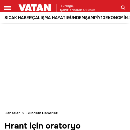
Türkiye,
Şehirlerinden Okunur
SICAK HABER
ÇALIŞMA HAYATI
GÜNDEM
ŞAMPİY10
EKONOMİ
M
Ara
Haberler
Gündem Haberleri
Hrant için oratoryo