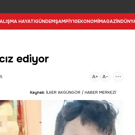
ALIŞMA HAYATI
GÜNDEM
ŞAMPİY10
EKONOMİ
MAGAZİN
DÜNY
cız ediyor
35
Kaynak:
İLKER AKGÜNGÖR / HABER MERKEZİ