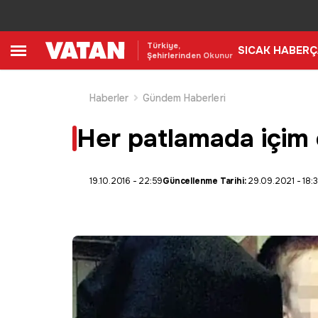
Türkiye,
SICAK HABER
Ç
Şehirlerinden Okunur
Haberler
Gündem Haberleri
Her patlamada içim 
19.10.2016 - 22:59
Güncellenme Tarihi:
29.09.2021 - 18: