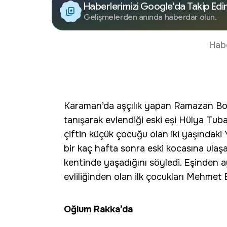
Haberlerimizi Google'da Takip Edi
Gelişmelerden anında haberdar olun.
Hab
Karaman’da aşçılık yapan Ramazan Bozk
tanışarak evlendiği eski eşi Hülya Tuba
çiftin küçük çocuğu olan iki yaşındaki Y
bir kaç hafta sonra eski kocasına ulaş
kentinde yaşadığını söyledi. Eşinden a
evliliğinden olan ilk çocukları Mehmet
Oğlum Rakka’da