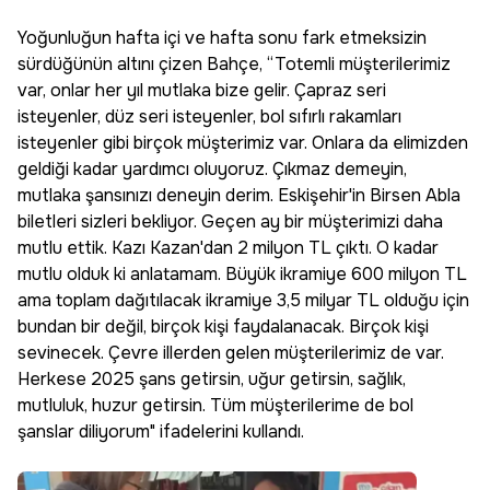
Yoğunluğun hafta içi ve hafta sonu fark etmeksizin
sürdüğünün altını çizen Bahçe, “Totemli müşterilerimiz
var, onlar her yıl mutlaka bize gelir. Çapraz seri
isteyenler, düz seri isteyenler, bol sıfırlı rakamları
isteyenler gibi birçok müşterimiz var. Onlara da elimizden
geldiği kadar yardımcı oluyoruz. Çıkmaz demeyin,
mutlaka şansınızı deneyin derim. Eskişehir'in Birsen Abla
biletleri sizleri bekliyor. Geçen ay bir müşterimizi daha
mutlu ettik. Kazı Kazan'dan 2 milyon TL çıktı. O kadar
mutlu olduk ki anlatamam. Büyük ikramiye 600 milyon TL
ama toplam dağıtılacak ikramiye 3,5 milyar TL olduğu için
bundan bir değil, birçok kişi faydalanacak. Birçok kişi
sevinecek. Çevre illerden gelen müşterilerimiz de var.
Herkese 2025 şans getirsin, uğur getirsin, sağlık,
mutluluk, huzur getirsin. Tüm müşterilerime de bol
şanslar diliyorum" ifadelerini kullandı.