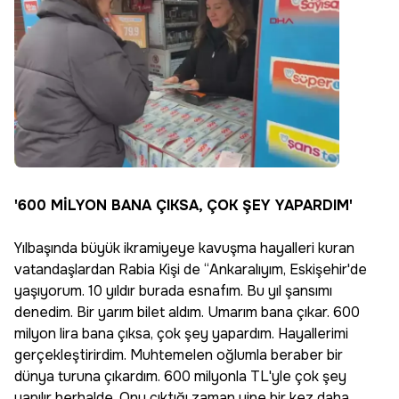
'600 MİLYON BANA ÇIKSA, ÇOK ŞEY YAPARDIM'
Yılbaşında büyük ikramiyeye kavuşma hayalleri kuran
vatandaşlardan Rabia Kişi de “Ankaralıyım, Eskişehir'de
yaşıyorum. 10 yıldır burada esnafım. Bu yıl şansımı
denedim. Bir yarım bilet aldım. Umarım bana çıkar. 600
milyon lira bana çıksa, çok şey yapardım. Hayallerimi
gerçekleştirirdim. Muhtemelen oğlumla beraber bir
dünya turuna çıkardım. 600 milyonla TL'yle çok şey
yapılır herhalde. Onu çıktığı zaman yine bir kez daha