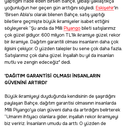
yaptığını ifade eden Birsen Bahçe, yılbaşı yaklaştıkça
yoğunluğun her geçen gün arttığını söyledi.
Eskişehir
'in
'Birsen Abla'sı olarak bilenen Bahçe, satış yaptığı
biletlere geçmişte büyük ikramiyeler isabet ettiğini
söyleyerek “Şu anda da Milli
Piyango
bileti satışlarımız
çok güzel gidiyor. 600 milyon TL'lik ikramiye güzel, rekor
bir ikramiye. Dağıtım garantili olması insanların daha çok
ilgisini çekiyor. O yüzden talepler bu sene çok daha fazla.
Satışlarımız çok daha güzel. İnşallah bu yıl da insanları
mutlu ve zengin edeceğiz" dedi.
'DAĞITIM GARANTİSİ OLMASI İNSANLARIN
GÜVENİNİ ARTIRDI'
Büyük ikramiyeyi duyduğunda kendisinin de şaşırdığını
paylaşan Bahçe, dağıtım garantisi olmasının insanlarda
Milli Piyango'ya olan güveni daha da artırdığını belirterek
“Umarım ihtiyacı olanlara gider, inşallah rekor ikramiyeyi
biz veririz. İnsanların umudu da arttı. O yüzden de