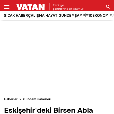
Türkiye,
Şehirlerinden Okunur
SICAK HABER
ÇALIŞMA HAYATI
GÜNDEM
ŞAMPİY10
EKONOMİ
M
Ara
Haberler
Gündem Haberleri
Eskişehir'deki Birsen Abla