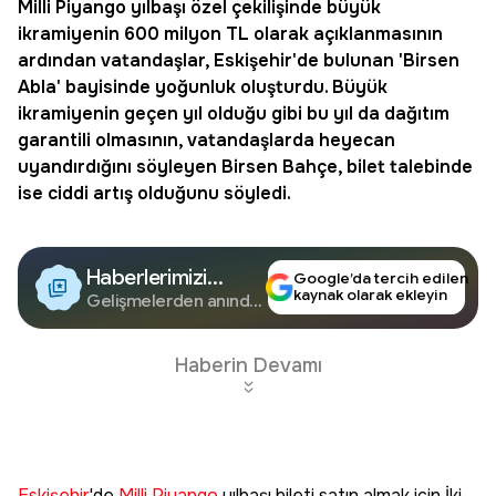
Milli Piyango
yılbaşı özel çekilişinde büyük
ikramiyenin 600 milyon TL olarak açıklanmasının
ardından vatandaşlar,
Eskişehir
'de bulunan 'Birsen
Abla' bayisinde yoğunluk oluşturdu. Büyük
ikramiyenin geçen yıl olduğu gibi bu yıl da dağıtım
garantili olmasının, vatandaşlarda heyecan
uyandırdığını söyleyen Birsen Bahçe, bilet talebinde
ise ciddi artış olduğunu söyledi.
Haberlerimizi
Google’da tercih edilen
kaynak olarak ekleyin
Google'da Takip
Gelişmelerden anında
haberdar olun.
Edin
Haberin Devamı
Eskişehir
'de
Milli Piyango
yılbaşı bileti satın almak için İki