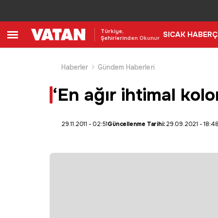
Türkiye,
SICAK HABER
Ç
Şehirlerinden Okunur
Haberler
Gündem Haberleri
‘En ağır ihtimal kolo
29.11.2011 - 02:51
Güncellenme Tarihi:
29.09.2021 - 18:4