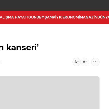
ALIŞMA HAYATI
GÜNDEM
ŞAMPİY10
EKONOMİ
MAGAZİN
DÜNY
n kanseri’
8