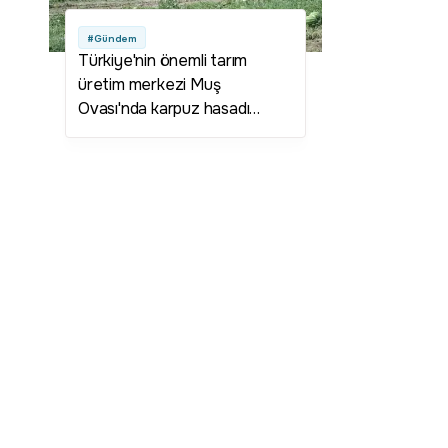
#Gündem
Türkiye'nin önemli tarım
üretim merkezi Muş
Ovası'nda karpuz hasadı
başladı: 2,1 milyar liralık gelir
hedefleniyor