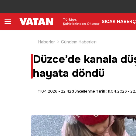
Türkiye,
SICAK HABER
Ç
Şehirlerinden Okunur
Haberler
Gündem Haberleri
Düzce’de kanala düş
hayata döndü
11.04.2026 - 22:42
Güncellenme Tarihi:
11.04.2026 - 22