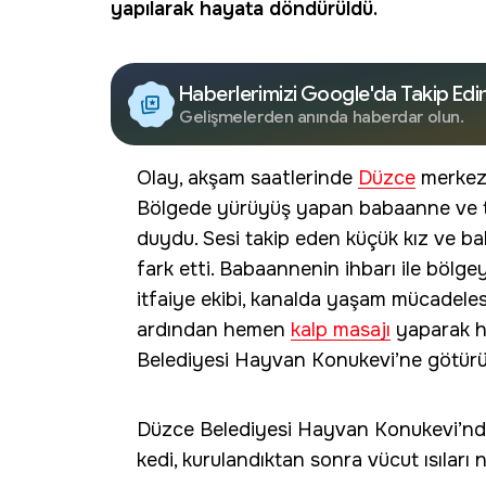
yapılarak hayata döndürüldü.
Haberlerimizi Google'da Takip Edi
Gelişmelerden anında haberdar olun.
Olay, akşam saatlerinde
Düzce
merkez
Bölgede yürüyüş yapan babaanne ve to
duydu. Sesi takip eden küçük kız ve ba
fark etti. Babaannenin ihbarı ile bölgey
itfaiye ekibi, kanalda yaşam mücadeles
ardından hemen
kalp masajı
yaparak h
Belediyesi Hayvan Konukevi’ne götürülen
Düzce Belediyesi Hayvan Konukevi’n
kedi, kurulandıktan sonra vücut ısıları 