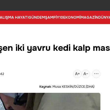
ALIŞMA HAYATI
GÜNDEM
ŞAMPİY10
EKONOMİ
MAGAZİN
DÜNY
en iki yavru kedi kalp mas
:42
Kaynak:
Musa KESKİN/DÜZCE,(DHA)