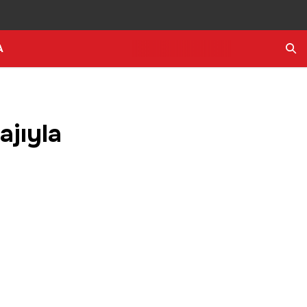
A
Ara
ajıyla