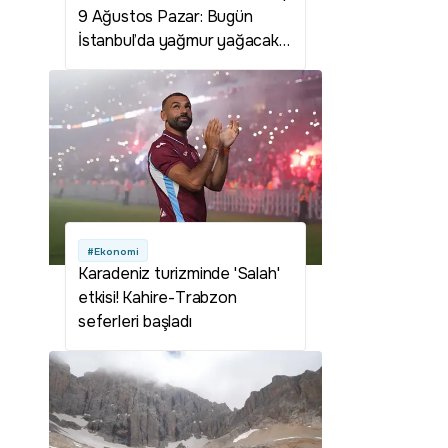
9 Ağustos Pazar: Bugün
İstanbul’da yağmur yağacak
mı? Hava durumu nasıl
olacak?
#Ekonomi
Karadeniz turizminde 'Salah'
etkisi! Kahire-Trabzon
seferleri başladı