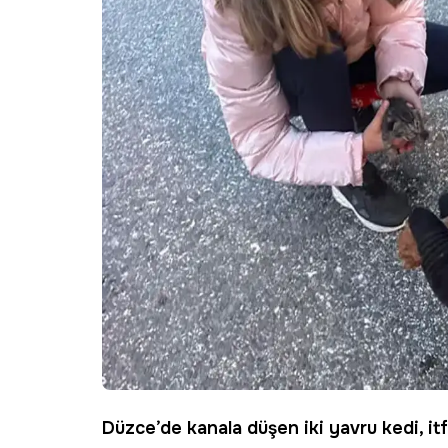
Düzce
’de kanala düşen iki yavru kedi, it