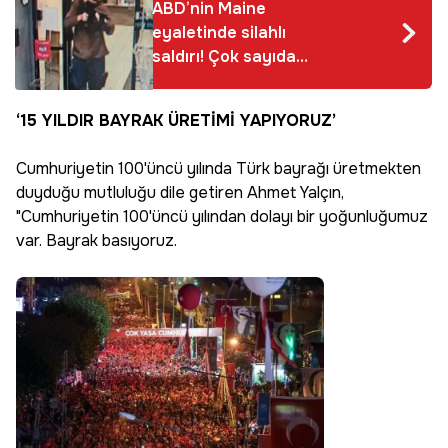
ABD’nin Maine
eyaletinde silahlı
saldırı! Çok sayıda
can kaybı var
‘15 YILDIR BAYRAK ÜRETİMİ YAPIYORUZ’
Cumhuriyetin 100'üncü yılında Türk bayrağı üretmekten
duyduğu mutluluğu dile getiren Ahmet Yalçın,
"Cumhuriyetin 100'üncü yılından dolayı bir yoğunluğumuz
var. Bayrak basıyoruz.