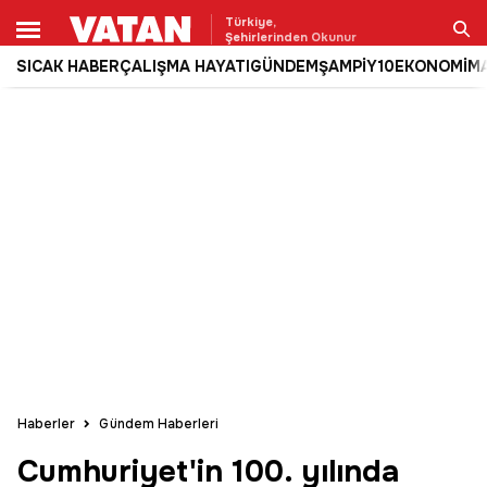
Türkiye,
Şehirlerinden Okunur
SICAK HABER
ÇALIŞMA HAYATI
GÜNDEM
ŞAMPİY10
EKONOMİ
M
Ara
Haberler
Gündem Haberleri
Cumhuriyet'in 100. yılında