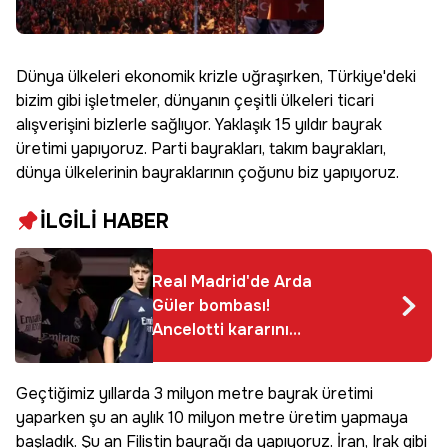
Dünya ülkeleri ekonomik krizle uğraşırken, Türkiye'deki
bizim gibi işletmeler, dünyanın çeşitli ülkeleri ticari
alışverişini bizlerle sağlıyor. Yaklaşık 15 yıldır bayrak
üretimi yapıyoruz. Parti bayrakları, takım bayrakları,
dünya ülkelerinin bayraklarının çoğunu biz yapıyoruz.
İLGİLİ HABER
Real Madrid'de Arda
Güler bombası!
Ancelotti kararını
değiştirdi,
Barcelona'ya salacak
Geçtiğimiz yıllarda 3 milyon metre bayrak üretimi
yaparken şu an aylık 10 milyon metre üretim yapmaya
başladık. Şu an Filistin bayrağı da yapıyoruz. İran, Irak gibi