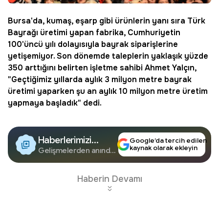
Bursa
'da, kumaş, eşarp gibi ürünlerin yanı sıra Türk
Bayrağı üretimi yapan fabrika, Cumhuriyetin
100'üncü yılı dolayısıyla bayrak siparişlerine
yetişemiyor. Son dönemde taleplerin yaklaşık yüzde
350 arttığını belirten işletme sahibi Ahmet Yalçın,
"Geçtiğimiz yıllarda aylık 3 milyon metre bayrak
üretimi yaparken şu an aylık 10 milyon metre üretim
yapmaya başladık" dedi.
Haberlerimizi
Google’da tercih edilen
kaynak olarak ekleyin
Google'da Takip
Gelişmelerden anında
haberdar olun.
Edin
Haberin Devamı