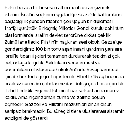
Bakın burada bir hususun altını münhasıran çizmek
isterim. İsrail'in soykırım uyguladığı Gazze'de katliamların
başladığı ilk günden itibaren çok yoğun bir diplomasi
trafiği yürüttük. Birleşmiş Milletler Genel Kurulu dahil tüm
platformlarda İsrail'in devlet terörüne dikkat çektik.
Zulmü lanetledik, Filistin'in haykıran sesi olduk. Gazze'ye
gönderdiğimiz 100 bin tonu aşan insani yardımın yanı sıra
İsrail'le ticari ilişkileri tamamen durdurarak tepkimizi çok
net ortaya koyduk. Saldırıların sona ermesi ve
sorumluların uluslararası hukuk önünde hesap vermesi
için de her türlü gayreti gösterdik. Elbette 15 ay boyunca
aralıksız süren bu çabalarımızdan dolayı çok baskı gördük.
Tehdit edildik. Siyonist lobinin itibar suikastlarına maruz
kaldık. Ama hiçbir zaman zulme ve zalime boyun
eğmedik. Gazzeli ve Filistinli mazlumları bir an olsun
sahipsiz bırakmadık. Bu süreç bizlere uluslararası sistemin
acizliğini de gösterdi.