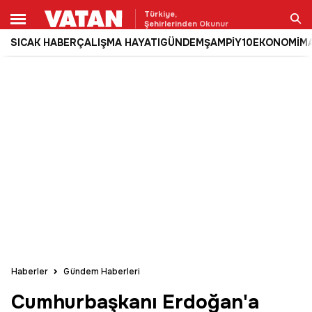
Türkiye,
Şehirlerinden Okunur
SICAK HABER
ÇALIŞMA HAYATI
GÜNDEM
ŞAMPİY10
EKONOMİ
M
Ara
Haberler
Gündem Haberleri
Cumhurbaşkanı Erdoğan'a