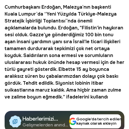
Cumhurbaşkanı
Erdoğan
,
Malezya
’nın başkenti
Kuala Lumpur’da “Yeni Yüzyılda Türkiye-Malezya
Stratejik İşbirliği Toplantısı”nda önemli
açıklamalarda bulundu. Erdoğan, "Filistin'in haykıran
sesi olduk. Gazze'ye gönderdiğimiz 100 bin tonu
aşan insani yardımın yanı sıra İsrail'le ticari ilişkileri
tamamen durdurarak tepkimizi çok net ortaya
koyduk. Saldırıların sona ermesi ve sorumluların
uluslararası hukuk önünde hesap vermesi için de her
türlü gayreti gösterdik. Elbette 15 ay boyunca
aralıksız süren bu çabalarımızdan dolayı çok baskı
gördük. Tehdit edildik. Siyonist lobinin itibar
suikastlarına maruz kaldık. Ama hiçbir zaman zulme
ve zalime boyun eğmedik." ifadelerini kullandı
Haberlerimizi
Google’da tercih edilen
kaynak olarak ekleyin
Google'da Takip
Gelişmelerden anında