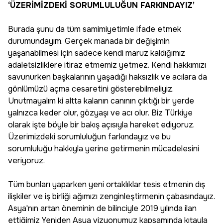
‘ÜZERİMİZDEKİ SORUMLULUĞUN FARKINDAYIZ’
Burada şunu da tüm samimiyetimle ifade etmek
durumundayım. Gerçek manada bir değişimin
yaşanabilmesi için sadece kendi maruz kaldığımız
adaletsizliklere itiraz etmemiz yetmez. Kendi hakkımızı
savunurken başkalarının yaşadığı haksızlık ve acılara da
gönlümüzü açma cesaretini gösterebilmeliyiz.
Unutmayalım ki altta kalanın canının çıktığı bir yerde
yalnızca keder olur, gözyaşı ve acı olur. Biz Türkiye
olarak işte böyle bir bakış açısıyla hareket ediyoruz.
Üzerimizdeki sorumluluğun farkındayız ve bu
sorumluluğu hakkıyla yerine getirmenin mücadelesini
veriyoruz.
Tüm bunları yaparken yeni ortaklıklar tesis etmenin dış
ilişkiler ve iş birliği ağımızı zenginleştirmenin çabasındayız.
Asya'nın artan öneminin de bilinciyle 2019 yılında ilan
ettiğimiz Yeniden Asya vizyonumuz kapsamında kıtayla