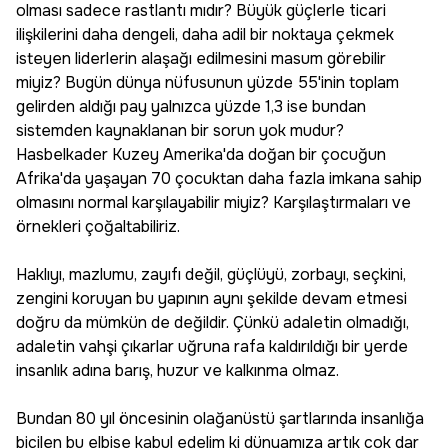
olması sadece rastlantı mıdır? Büyük güçlerle ticari
ilişkilerini daha dengeli, daha adil bir noktaya çekmek
isteyen liderlerin alaşağı edilmesini masum görebilir
miyiz? Bugün dünya nüfusunun yüzde 55'inin toplam
gelirden aldığı pay yalnızca yüzde 1,3 ise bundan
sistemden kaynaklanan bir sorun yok mudur?
Hasbelkader Kuzey Amerika'da doğan bir çocuğun
Afrika'da yaşayan 70 çocuktan daha fazla imkana sahip
olmasını normal karşılayabilir miyiz? Karşılaştırmaları ve
örnekleri çoğaltabiliriz.
Haklıyı, mazlumu, zayıfı değil, güçlüyü, zorbayı, seçkini,
zengini koruyan bu yapının aynı şekilde devam etmesi
doğru da mümkün de değildir. Çünkü adaletin olmadığı,
adaletin vahşi çıkarlar uğruna rafa kaldırıldığı bir yerde
insanlık adına barış, huzur ve kalkınma olmaz.
Bundan 80 yıl öncesinin olağanüstü şartlarında insanlığa
biçilen bu elbise kabul edelim ki dünyamıza artık çok dar