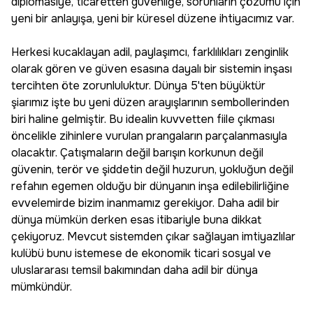
diplomasiye, ticaretten güvenliğe, sorunların çözümü için
yeni bir anlayışa, yeni bir küresel düzene ihtiyacımız var.
Herkesi kucaklayan adil, paylaşımcı, farklılıkları zenginlik
olarak gören ve güven esasına dayalı bir sistemin inşası
tercihten öte zorunluluktur. Dünya 5'ten büyüktür
şiarımız işte bu yeni düzen arayışlarının sembollerinden
biri haline gelmiştir. Bu idealin kuvvetten fiile çıkması
öncelikle zihinlere vurulan prangaların parçalanmasıyla
olacaktır. Çatışmaların değil barışın korkunun değil
güvenin, terör ve şiddetin değil huzurun, yokluğun değil
refahın egemen olduğu bir dünyanın inşa edilebilirliğine
evvelemirde bizim inanmamız gerekiyor. Daha adil bir
dünya mümkün derken esas itibariyle buna dikkat
çekiyoruz. Mevcut sistemden çıkar sağlayan imtiyazlılar
kulübü bunu istemese de ekonomik ticari sosyal ve
uluslararası temsil bakımından daha adil bir dünya
mümkündür.