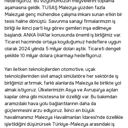
hedefliyoruz. Bu vizyonumuzun meyvelerini toplama
aşamasına geldik. TUSAŞ Malezya yüzden fazla
Malezyalı genç mühendise çalışma imkanı sunan etkin bir
tesis haline dönüştü. Savunma sanayi firmalarımızın iş
birliği ile ikinci parti kıyı görev gemileri inşa edilmeye
başlandı. ANKA İHA'lar konusunda önemli iş birliğimiz var.
Ticaret hacminde ortaya koyduğumuz hedeflere uygun
olarak 2024 yılında 5 milyar doları aştık. Ticareti dengeli
şekilde 10 milyar dolara çıkarmayı hedefliyoruz.
Yarı iletken teknolojilerden otomotive, uçak
teknolojilerinden sivil amaçlı simülatöre her sektörde iş
birliğimizi artırmak, farklı alanlarda Malezya ile birlikte yol
almak istiyoruz. Ülkelerimizin Asya ve Avrupa'ya açılan
kapılar olma gibi müstesna bir özelliği var. Bu bakımdan
aramızdaki hava yolu bağlantılarının daha da
güçlenmesini arzu ediyoruz. İkinci en büyük
havalimanımız Malezya Havalimanları İdaresi'nde özellikle
işletildiğini düşünürsek Türkiye-Malezya arasındaki iş