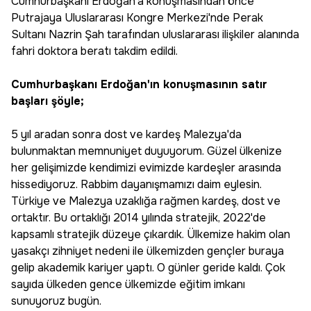
Cumhurbaşkanı Erdoğan'a konuşmasından önce
Putrajaya Uluslararası Kongre Merkezi'nde Perak
Sultanı Nazrin Şah tarafından uluslararası ilişkiler alanında
fahri doktora beratı takdim edildi.
Cumhurbaşkanı Erdoğan'ın konuşmasının satır
başları şöyle;
5 yıl aradan sonra dost ve kardeş Malezya'da
bulunmaktan memnuniyet duyuyorum. Güzel ülkenize
her gelişimizde kendimizi evimizde kardeşler arasında
hissediyoruz. Rabbim dayanışmamızı daim eylesin.
Türkiye ve Malezya uzaklığa rağmen kardeş, dost ve
ortaktır. Bu ortaklığı 2014 yılında stratejik, 2022'de
kapsamlı stratejik düzeye çıkardık. Ülkemize hakim olan
yasakçı zihniyet nedeni ile ülkemizden gençler buraya
gelip akademik kariyer yaptı. O günler geride kaldı. Çok
sayıda ülkeden gence ülkemizde eğitim imkanı
sunuyoruz bugün.