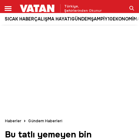
Türkiye,
Şehirlerinden Okunur
SICAK HABER
ÇALIŞMA HAYATI
GÜNDEM
ŞAMPİY10
EKONOMİ
M
Ara
Haberler
Gündem Haberleri
Bu tatlı yemeyen bin