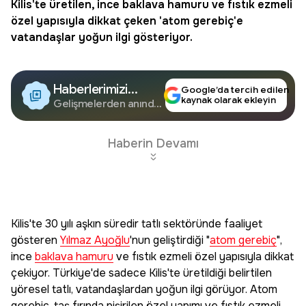
Kilis'te üretilen, ince
baklava hamuru
ve fıstık ezmeli
özel yapısıyla dikkat çeken '
atom gerebiç
'e
vatandaşlar yoğun ilgi gösteriyor.
Haberlerimizi
Google’da tercih edilen
kaynak olarak ekleyin
Google'da Takip
Gelişmelerden anında
haberdar olun.
Edin
Haberin Devamı
Kilis'te 30 yılı aşkın süredir tatlı sektöründe faaliyet
gösteren
Yılmaz Ayoğlu
'nun geliştirdiği "
atom gerebiç
",
ince
baklava hamuru
ve fıstık ezmeli özel yapısıyla dikkat
çekiyor. Türkiye'de sadece Kilis'te üretildiği belirtilen
yöresel tatlı, vatandaşlardan yoğun ilgi görüyor. Atom
gerebiç, taş fırında pişirilen özel yapımı ve fıstık ezmeli