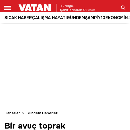
Türkiye,
Şehirlerinden Okunur
SICAK HABER
ÇALIŞMA HAYATI
GÜNDEM
ŞAMPİY10
EKONOMİ
M
Ara
Haberler
Gündem Haberleri
Bir avuç toprak