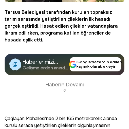
Tarsus
Belediyesi tarafından kurulan topraksız
tarım serasında yetiştirilen çileklerin ilk hasadı
gerçekleştirildi. Hasat edilen çilekler vatandaşlara
ikram edilirken, programa katılan öğrenciler de
hasada eşlik etti.
Haberlerimizi
Google’da tercih edilen
kaynak olarak ekleyin
Google'da Takip
Gelişmelerden anında
haberdar olun.
Edin
Haberin Devamı
Çağlayan Mahallesi'nde 2 bin 165 metrekarelik alanda
kurulu serada yetiştirilen çileklerin olgunlaşmasının