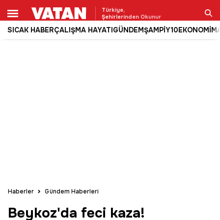
Türkiye,
Şehirlerinden Okunur
SICAK HABER
ÇALIŞMA HAYATI
GÜNDEM
ŞAMPİY10
EKONOMİ
M
Ara
Haberler
Gündem Haberleri
Beykoz'da feci kaza!