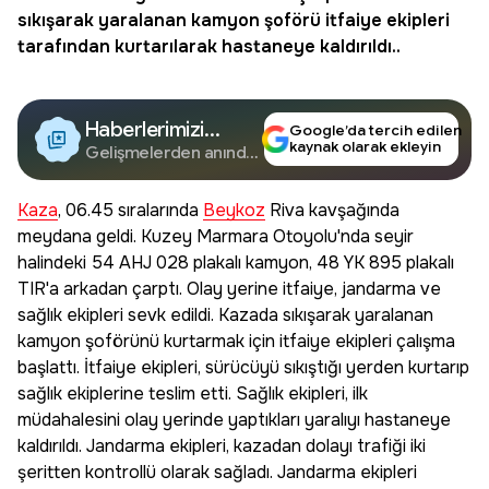
sıkışarak yaralanan kamyon şoförü itfaiye ekipleri
tarafından kurtarılarak hastaneye kaldırıldı..
Haberlerimizi
Google’da tercih edilen
kaynak olarak ekleyin
Google'da Takip
Gelişmelerden anında
haberdar olun.
Edin
Kaza
, 06.45 sıralarında
Beykoz
Riva kavşağında
meydana geldi. Kuzey Marmara Otoyolu'nda seyir
halindeki 54 AHJ 028 plakalı kamyon, 48 YK 895 plakalı
TIR'a arkadan çarptı. Olay yerine itfaiye, jandarma ve
sağlık ekipleri sevk edildi. Kazada sıkışarak yaralanan
kamyon şoförünü kurtarmak için itfaiye ekipleri çalışma
başlattı. İtfaiye ekipleri, sürücüyü sıkıştığı yerden kurtarıp
sağlık ekiplerine teslim etti. Sağlık ekipleri, ilk
müdahalesini olay yerinde yaptıkları yaralıyı hastaneye
kaldırıldı. Jandarma ekipleri, kazadan dolayı trafiği iki
şeritten kontrollü olarak sağladı. Jandarma ekipleri