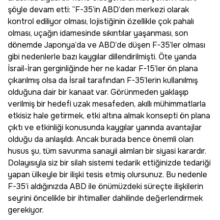
şöyle devam etti: “F-35’in ABD’den merkezi olarak
kontrol ediliyor olması, lojistiğinin özellikle çok pahalı
olması, uçağın idamesinde sıkıntılar yaşanması, son
dönemde Japonya’da ve ABD’de düşen F-35’ler olması
gibi nedenlerle bazı kaygılar dillendirilmişti. Öte yanda
İsrail-İran gerginliğinde her ne kadar F-15’ler ön plana
çıkarılmış olsa da İsrail tarafından F-35’lerin kullanılmış
olduğuna dair bir kanaat var. Görünmeden yaklaşıp
verilmiş bir hedefi uzak mesafeden, akıllı mühimmatlarla
etkisiz hale getirmek, etki altına almak konsepti ön plana
çıktı ve etkinliği konusunda kaygılar yanında avantajlar
olduğu da anlaşıldı. Ancak burada bence önemli olan
husus şu, tüm savunma sanayii alımları bir siyasi karardır.
Dolayısıyla siz bir silah sistemi tedarik ettiğinizde tedariği
yapan ülkeyle bir ilişki tesis etmiş olursunuz. Bu nedenle
F-35’i aldığınızda ABD ile önümüzdeki süreçte ilişkilerin
seyrini öncelikle bir ihtimaller dahilinde değerlendirmek
gerekiyor.