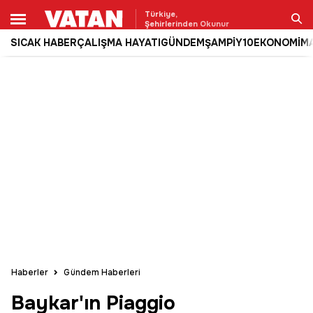
Türkiye,
Şehirlerinden Okunur
SICAK HABER
ÇALIŞMA HAYATI
GÜNDEM
ŞAMPİY10
EKONOMİ
M
Ara
Haberler
Gündem Haberleri
Baykar'ın Piaggio