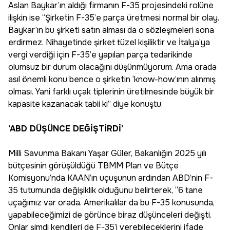
Aslan Baykar’ın aldığı firmanın F-35 projesindeki rolüne
ilişkin ise “Şirketin F-35’e parça üretmesi normal bir olay.
Baykar’ın bu şirketi satın alması da o sözleşmeleri sona
erdirmez. Nihayetinde şirket tüzel kişiliktir ve İtalya’ya
vergi verdiği için F-35’e yapılan parça tedarikinde
olumsuz bir durum olacağını düşünmüyorum. Ama orada
asıl önemli konu bence o şirketin ‘know-how’ının alınmış
olması. Yani farklı uçak tiplerinin üretilmesinde büyük bir
kapasite kazanacak tabii ki” diye konuştu.
‘ABD DÜŞÜNCE DEĞİŞTİRDİ’
Milli Savunma Bakanı Yaşar Güler, Bakanlığın 2025 yılı
bütçesinin görüşüldüğü TBMM Plan ve Bütçe
Komisyonu’nda KAAN’ın uçuşunun ardından ABD’nin F-
35 tutumunda değişiklik olduğunu belirterek, “6 tane
uçağımız var orada. Amerikalılar da bu F-35 konusunda,
yapabileceğimizi de görünce biraz düşünceleri değişti.
Onlar şimdi kendileri de F-35’i verebileceklerini ifade