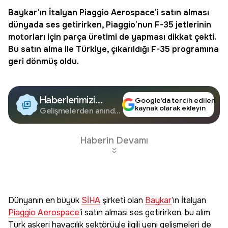
Baykar
’ın İtalyan
Piaggio Aerospace
’i satın alması
dünyada ses getirirken, Piaggio’nun F-35 jetlerinin
motorları için parça üretimi de yapması dikkat çekti.
Bu satın alma ile Türkiye, çıkarıldığı F-35 programına
geri dönmüş oldu.
Haberlerimizi
Google’da tercih edilen
kaynak olarak ekleyin
Google'da Takip
Gelişmelerden anında
haberdar olun.
Edin
Haberin Devamı
Dünyanın en büyük
SİHA
şirketi olan
Baykar
’ın İtalyan
Piaggio Aerospace
’i satın alması ses getirirken, bu alım
Türk askeri havacılık sektörüyle ilgili yeni gelişmeleri de