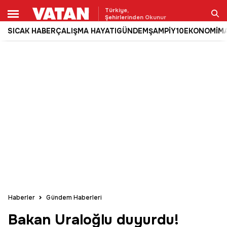
Türkiye,
Şehirlerinden Okunur
SICAK HABER
ÇALIŞMA HAYATI
GÜNDEM
ŞAMPİY10
EKONOMİ
M
Ara
Haberler
Gündem Haberleri
Bakan Uraloğlu duyurdu!