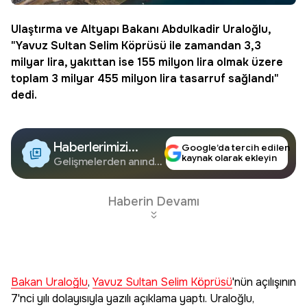
Ulaştırma ve Altyapı Bakanı Abdulkadir Uraloğlu,
"
Yavuz Sultan Selim Köprüsü
ile zamandan 3,3
milyar lira, yakıttan ise 155 milyon lira olmak üzere
toplam 3 milyar 455 milyon lira
tasarruf
sağlandı"
dedi.
Haberlerimizi
Google’da tercih edilen
kaynak olarak ekleyin
Google'da Takip
Gelişmelerden anında
haberdar olun.
Edin
Haberin Devamı
Bakan Uraloğlu
,
Yavuz Sultan Selim Köprüsü
'nün açılışının
7'nci yılı dolayısıyla yazılı açıklama yaptı. Uraloğlu,