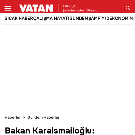
Türkiye,
Şehirlerinden Okunur
SICAK HABER
ÇALIŞMA HAYATI
GÜNDEM
ŞAMPİY10
EKONOMİ
M
Ara
Haberler
Gündem Haberleri
Bakan Karaismailoğlu: