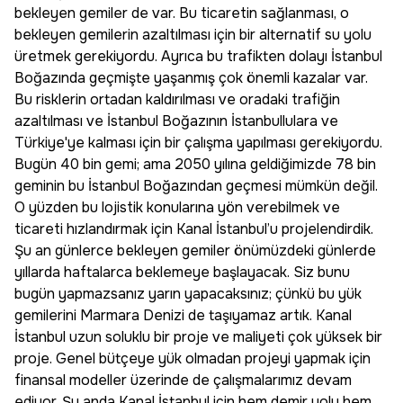
bekleyen gemiler de var. Bu ticaretin sağlanması, o
bekleyen gemilerin azaltılması için bir alternatif su yolu
üretmek gerekiyordu. Ayrıca bu trafikten dolayı İstanbul
Boğazında geçmişte yaşanmış çok önemli kazalar var.
Bu risklerin ortadan kaldırılması ve oradaki trafiğin
azaltılması ve İstanbul Boğazının İstanbullulara ve
Türkiye'ye kalması için bir çalışma yapılması gerekiyordu.
Bugün 40 bin gemi; ama 2050 yılına geldiğimizde 78 bin
geminin bu İstanbul Boğazından geçmesi mümkün değil.
O yüzden bu lojistik konularına yön verebilmek ve
ticareti hızlandırmak için Kanal İstanbul’u projelendirdik.
Şu an günlerce bekleyen gemiler önümüzdeki günlerde
yıllarda haftalarca beklemeye başlayacak. Siz bunu
bugün yapmazsanız yarın yapacaksınız; çünkü bu yük
gemilerini Marmara Denizi de taşıyamaz artık. Kanal
İstanbul uzun soluklu bir proje ve maliyeti çok yüksek bir
proje. Genel bütçeye yük olmadan projeyi yapmak için
finansal modeller üzerinde de çalışmalarımız devam
ediyor. Şu anda Kanal İstanbul için hem demir yolu hem