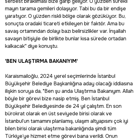
serbest bırakılması bize garip geliyor. O yüzden sürekli
mayın tarama gemileri dolaşıyor. Tabi bu da bir endişe
yaratıyor. O yüzden riskli bölge olarak gözüküyor. Bu,
sonuçta oradaki ticareti etkileyen bir faktör. Ama bu
savaş ortamından dolayı bazı belirsizlikler var. İnşallah
savaşın bitişiyle de birlikte bunlar kısa sürede ortadan
kalkacak'' diye konuştu.
'BEN ULAŞTIRMA BAKANIYIM'
Karaismailoğlu, 2024 yerel seçimlerinde İstanbul
Büyükşehir Belediye Başkanlığına aday olacağı iddiasına
ilişkin soruya da, "Ben şu anda Ulaştırma Bakanıyım. Allah
böyle bir görevi bize nasip etmiş. Ben İstanbul
Büyükşehir Belediyesinde de 24 yıl çalıştım. En son
bürokrat olarak en üst seviyede birisi olarak ve
İstanbul’un tamamını planlamış, ulaşım altyapısını çok iyi
bilen birisi olarak ulaştırma bakanlığında şimdi tüm
Türkiye’ye hizmet etme görevi bana verildi. Onun