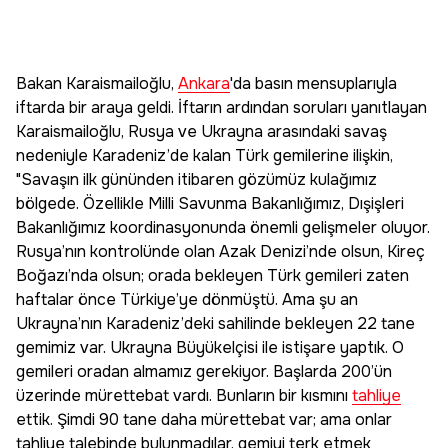
Bakan Karaismailoğlu,
Ankara
'da basın mensuplarıyla
iftarda bir araya geldi. İftarın ardından soruları yanıtlayan
Karaismailoğlu, Rusya ve Ukrayna arasındaki savaş
nedeniyle Karadeniz’de kalan Türk gemilerine ilişkin,
"Savaşın ilk gününden itibaren gözümüz kulağımız
bölgede. Özellikle Milli Savunma Bakanlığımız, Dışişleri
Bakanlığımız koordinasyonunda önemli gelişmeler oluyor.
Rusya’nın kontrolünde olan Azak Denizi’nde olsun, Kireç
Boğazı’nda olsun; orada bekleyen Türk gemileri zaten
haftalar önce Türkiye’ye dönmüştü. Ama şu an
Ukrayna’nın Karadeniz’deki sahilinde bekleyen 22 tane
gemimiz var. Ukrayna Büyükelçisi ile istişare yaptık. O
gemileri oradan almamız gerekiyor. Başlarda 200’ün
üzerinde mürettebat vardı. Bunların bir kısmını
tahliye
ettik. Şimdi 90 tane daha mürettebat var; ama onlar
tahliye talebinde bulunmadılar, gemiyi terk etmek