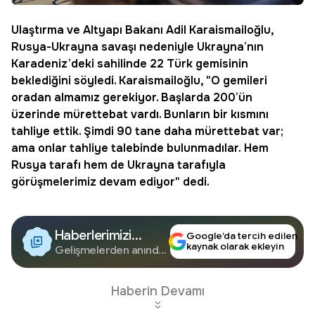
Ulaştırma ve Altyapı Bakanı
Adil Karaismailoğlu
,
Rusya-Ukrayna savaşı nedeniyle Ukrayna’nın
Karadeniz’deki sahilinde 22 Türk gemisinin
beklediğini söyledi. Karaismailoğlu, "O gemileri
oradan almamız gerekiyor. Başlarda 200’ün
üzerinde mürettebat vardı. Bunların bir kısmını
tahliye
ettik. Şimdi 90 tane daha mürettebat var;
ama onlar tahliye talebinde bulunmadılar. Hem
Rusya tarafı hem de Ukrayna tarafıyla
görüşmelerimiz devam ediyor" dedi.
Haberlerimizi
Google’da tercih edilen
kaynak olarak ekleyin
Google'da Takip
Gelişmelerden anında
haberdar olun.
Edin
Haberin Devamı