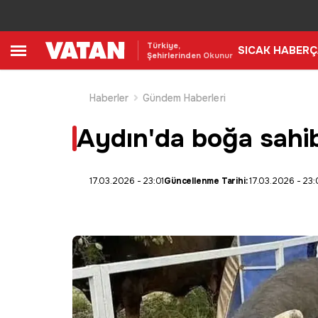
Türkiye,
SICAK HABER
Ç
Şehirlerinden Okunur
Haberler
Gündem Haberleri
Aydın'da boğa sahibi
17.03.2026 - 23:01
Güncellenme Tarihi:
17.03.2026 - 23: