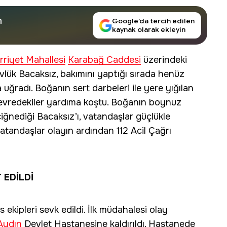
n
Google’da tercih edilen
kaynak olarak ekleyin
rriyet Mahallesi
Karabağ Caddesi
üzerindeki
lük Bacaksız, bakımını yaptığı sırada henüz
uğradı. Boğanın sert darbeleri ile yere yığılan
çevredekiler yardıma koştu. Boğanın boynuz
çiğnediği Bacaksız’ı, vatandaşlar güçlükle
vatandaşlar olayın ardından 112 Acil Çağrı
 EDİLDİ
s ekipleri sevk edildi. İlk müdahalesi olay
Aydın
Devlet Hastanesine kaldırıldı. Hastanede