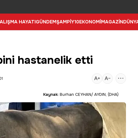
ALIŞMA HAYATI
GÜNDEM
ŞAMPİY10
EKONOMİ
MAGAZİN
DÜNY
ni hastanelik etti
01
Kaynak:
Burhan CEYHAN/ AYDIN, (DHA)