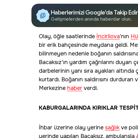
Haberlerimizi Google'da Takip Edi
Gelişmelerden anında haberdar olun.
Olay, öğle saatlerinde
İncirliova
’nın
Hü
bir erik bahçesinde meydana geldi. Mev
bilinmeyen nedenle boğanın saldırısına 
Bacaksız’ın yardım çağrılarını duyan 
darbelerinin yanı sıra ayakları altında 
kurtardı. Boğanın saldırısını durduran 
Merkezine
haber
verdi.
KABURGALARINDA KIRIKLAR TESPİT
İhbar üzerine olay yerine
sağlık
ve poli
yerinde yapılan Bacaksız, ambulansla