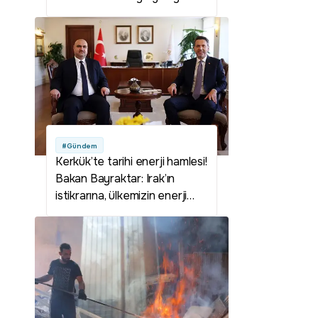
#Gündem
Kerkük’te tarihi enerji hamlesi!
Bakan Bayraktar: Irak’ın
istikrarına, ülkemizin enerji
geleceğine katkı sunmaya
devam edeceğiz