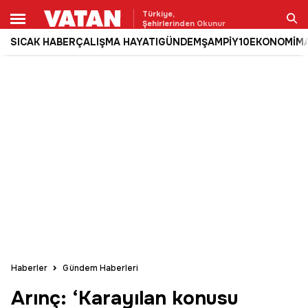
Türkiye,
Şehirlerinden Okunur
SICAK HABER
ÇALIŞMA HAYATI
GÜNDEM
ŞAMPİY10
EKONOMİ
M
Ara
Haberler
Gündem Haberleri
Arınç: ‘Karayılan konusu