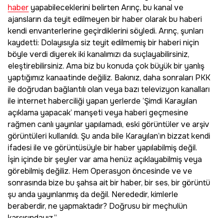
haber
yapabileceklerini belirten Arınç, bu kanal ve
ajansların da teyit edilmeyen bir haber olarak bu haberi
kendi envanterlerine geçirdiklerini söyledi. Arınç, şunları
kaydetti: Dolayısıyla siz teyit edilmemiş bir haberi niçin
böyle verdi diyerek iki kanalımızı da suçlayabilirsiniz,
eleştirebilirsiniz. Ama biz bu konuda çok büyük bir yanlış
yaptığımız kanaatinde değiliz. Bakınız, daha sonraları PKK
ile doğrudan bağlantılı olan veya bazı televizyon kanalları
ile internet haberciliği yapan yerlerde ’Şimdi Karayılan
açıklama yapacak’ manşeti veya haberi geçmesine
rağmen canlı yayınlar yapılamadı, eski görüntüler ve arşiv
görüntüleri kullanıldı. Şu anda bile Karayılan’ın bizzat kendi
ifadesi ile ve görüntüsüyle bir haber yapılabilmiş değil.
İşin içinde bir şeyler var ama henüz açıklayabilmiş veya
görebilmiş değiliz. Hem Operasyon öncesinde ve ve
sonrasında bize bu şahsa ait bir haber, bir ses, bir görüntü
şu anda yayınlanmış da değil. Nerededir, kimlerle
beraberdir, ne yapmaktadır? Doğrusu bir meçhulün
karşısındayız.”