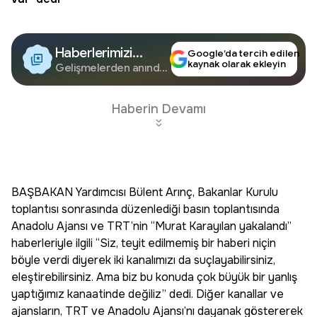
Haberlerimizi
Google’da tercih edilen
kaynak olarak ekleyin
Google'da Takip
Gelişmelerden anında
haberdar olun.
Edin
Haberin Devamı
BAŞBAKAN Yardımcısı Bülent Arınç, Bakanlar Kurulu
toplantısı sonrasında düzenlediği basın toplantısında
Anadolu Ajansı ve TRT’nin “Murat Karayılan yakalandı”
haberleriyle ilgili “Siz, teyit edilmemiş bir haberi niçin
böyle verdi diyerek iki kanalımızı da suçlayabilirsiniz,
eleştirebilirsiniz. Ama biz bu konuda çok büyük bir yanlış
yaptığımız kanaatinde değiliz” dedi. Diğer kanallar ve
ajansların, TRT ve Anadolu Ajansı’nı dayanak göstererek