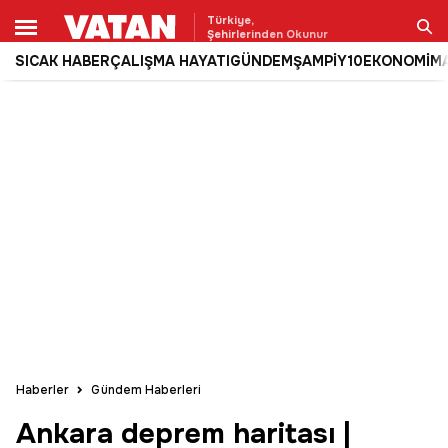
Türkiye,
Şehirlerinden Okunur
SICAK HABER
ÇALIŞMA HAYATI
GÜNDEM
ŞAMPİY10
EKONOMİ
M
Ara
Haberler
Gündem Haberleri
Ankara deprem haritası |