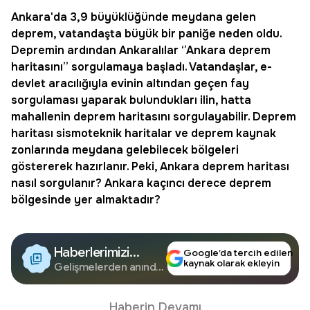
Ankara
'da 3,9 büyüklüğünde meydana gelen
deprem
, vatandaşta büyük bir paniğe neden oldu.
Depremin ardından Ankaralılar ‘’Ankara deprem
haritasını’’ sorgulamaya başladı. Vatandaşlar, e-
devlet aracılığıyla evinin altından geçen fay
sorgulaması yaparak bulundukları ilin, hatta
mahallenin deprem haritasını sorgulayabilir. Deprem
haritası sismoteknik haritalar ve deprem kaynak
zonlarında meydana gelebilecek bölgeleri
göstererek hazırlanır. Peki,
Ankara deprem haritası
nasıl sorgulanır?
Ankara kaçıncı derece deprem
bölgesinde yer almaktadır
?
Haberlerimizi
Google’da tercih edilen
kaynak olarak ekleyin
Google'da Takip
Gelişmelerden anında
haberdar olun.
Edin
Haberin Devamı