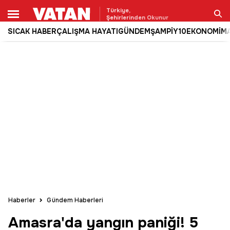
Türkiye,
Şehirlerinden Okunur
SICAK HABER
ÇALIŞMA HAYATI
GÜNDEM
ŞAMPİY10
EKONOMİ
M
Ara
Haberler
Gündem Haberleri
Amasra'da yangın paniği! 5