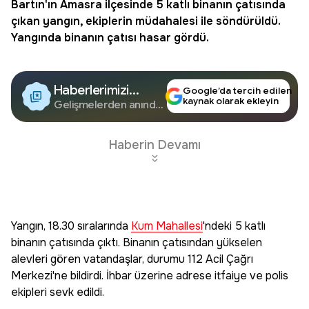
Bartın'ın Amasra ilçesinde 5 katlı binanın çatısında
çıkan yangın, ekiplerin müdahalesi ile söndürüldü.
Yangında binanın çatısı hasar gördü.
Haberlerimizi
Google’da tercih edilen
kaynak olarak ekleyin
Google'da Takip
Gelişmelerden anında
haberdar olun.
Edin
Haberin Devamı
Yangın, 18.30 sıralarında
Kum Mahallesi
'ndeki 5 katlı
binanın çatısında çıktı. Binanın çatısından yükselen
alevleri gören vatandaşlar, durumu 112 Acil Çağrı
Merkezi'ne bildirdi. İhbar üzerine adrese itfaiye ve polis
ekipleri sevk edildi.