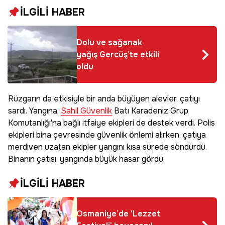
İLGİLİ HABER
Dolu ve sağanak
yağış Gercüş’te etkili
oldu
Rüzgarın da etkisiyle bir anda büyüyen alevler, çatıyı
sardı. Yangına,
Sahil Güvenlik
Batı Karadeniz Grup
Komutanlığı'na bağlı itfaiye ekipleri de destek verdi. Polis
ekipleri bina çevresinde güvenlik önlemi alırken, çatıya
merdiven uzatan ekipler yangını kısa sürede söndürdü.
Binanın çatısı, yangında büyük hasar gördü.
İLGİLİ HABER
Osmaniye’de 'Lezzet