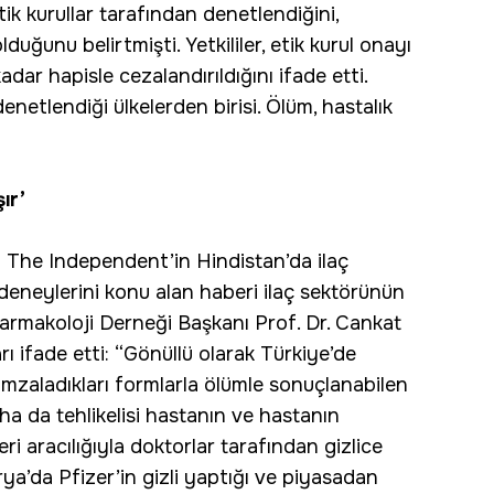
ik kurullar tarafından denetlendiğini,
uğunu belirtmişti. Yetkililer, etik kurul onayı
dar hapisle cezalandırıldığını ifade etti.
enetlendiği ülkelerden birisi. Ölüm, hastalık
ır’
n The Independent’in Hindistan’da ilaç
 deneylerini konu alan haberi ilaç sektörünün
 Farmakoloji Derneği Başkanı Prof. Dr. Cankat
rı ifade etti: “Gönüllü olarak Türkiye’de
 İmzaladıkları formlarla ölümle sonuçlanabilen
a da tehlikelisi hastanın ve hastanın
eri aracılığıyla doktorlar tarafından gizlice
rya’da Pfizer’in gizli yaptığı ve piyasadan