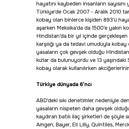
hayatını kaybeden insanların sayısını 
Türkiye’de Ocak 2007 - Aralık 2010 tar
kobay olan binlerce kişiden 893’ü haya
aşarken Meksika’da da 1500’e yakın kob
Hindistan’da bir yıl içinde gerçekleşen
karşılığı ya da tedavi umuduyla kobay 
yasaların çok gevşek olduğu Hindistan
kızlar da bulunuyordu ve 13 yaşındaki Sar
kobay olarak kullanılırken akciğerlerin
Türkiye dünyada 6’ncı
ABD’deki sıkı denetimler nedeniyle deney
yasaların nispeten daha gevşek olduğu
kaydıran batılı ilaç şirketleri de şöyle 
Amgen, Bayer, Eli Lilly, Quintiles, Mer