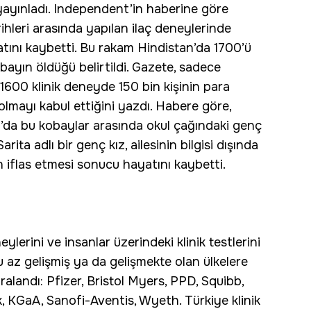
yayınladı. Independent’in haberine göre
ihleri arasında yapılan ilaç deneylerinde
tını kaybetti. Bu rakam Hindistan’da 1700’ü
ayın öldüğü belirtildi. Gazete, sadece
 1600 klinik deneyde 150 bin kişinin para
olmayı kabul ettiğini yazdı. Habere göre,
’da bu kobaylar arasında okul çağındaki genç
ita adlı bir genç kız, ailesinin bilgisi dışında
in iflas etmesi sonucu hayatını kaybetti.
lerini ve insanlar üzerindeki klinik testlerini
 az gelişmiş ya da gelişmekte olan ülkelere
sıralandı: Pfizer, Bristol Myers, PPD, Squibb,
ck, KGaA, Sanofi-Aventis, Wyeth. Türkiye klinik