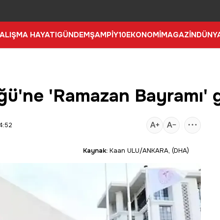
ALIŞMA HAYATI
GÜNDEM
ŞAMPİY10
EKONOMİ
MAGAZİN
DÜNY
üğü'ne 'Ramazan Bayramı' 
4:52
Kaynak:
Kaan ULU/ANKARA, (DHA)