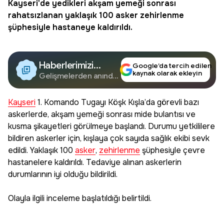
Kayseri'de yedikleri akşam yemeği sonrası
rahatsızlanan yaklaşık 100
asker
zehirlenme
şüphesiyle hastaneye kaldırıldı.
Haberlerimizi
Google’da tercih edilen
kaynak olarak ekleyin
Google'da Takip
Gelişmelerden anında
haberdar olun.
Edin
Kayseri
1. Komando Tugayı Köşk Kışla’da görevli bazı
askerlerde, akşam yemeği sonrası mide bulantısı ve
kusma şikayetleri görülmeye başlandı. Durumu yetkililere
bildiren askerler için, kışlaya çok sayıda sağlık ekibi sevk
edildi. Yaklaşık 100
asker
,
zehirlenme
şüphesiyle çevre
hastanelere kaldırıldı. Tedaviye alınan askerlerin
durumlarının iyi olduğu bildirildi.
Olayla ilgili inceleme başlatıldığı belirtildi.