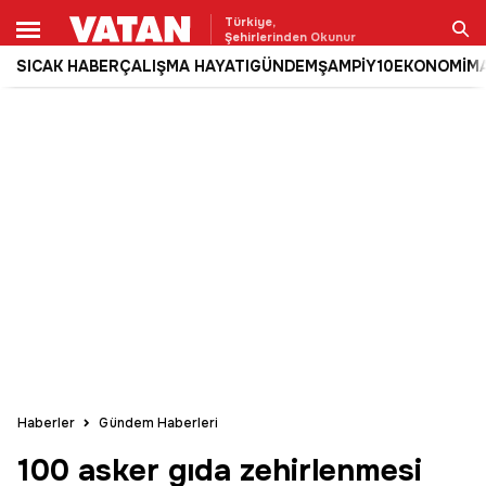
Türkiye,
Şehirlerinden Okunur
SICAK HABER
ÇALIŞMA HAYATI
GÜNDEM
ŞAMPİY10
EKONOMİ
M
Ara
Haberler
Gündem Haberleri
100 asker gıda zehirlenmesi