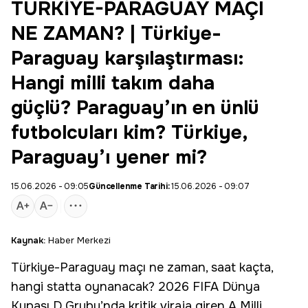
TÜRKİYE-PARAGUAY MAÇI
NE ZAMAN? | Türkiye-
Paraguay karşılaştırması:
Hangi milli takım daha
güçlü? Paraguay’ın en ünlü
futbolcuları kim? Türkiye,
Paraguay’ı yener mi?
15.06.2026 - 09:05
Güncellenme Tarihi:
15.06.2026 - 09:07
Kaynak:
Haber Merkezi
Türkiye
-
Paraguay
maçı ne zaman, saat kaçta,
hangi statta oynanacak? 2026 FIFA Dünya
Kupası D Grubu’nda kritik viraja giren A
Milli