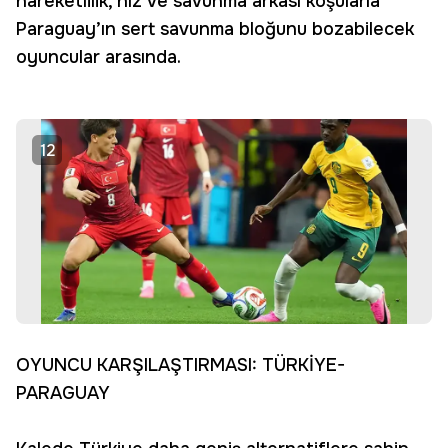
hareketlilik, hız ve savunma arkası koşularla
Paraguay’ın sert savunma bloğunu bozabilecek
oyuncular arasında.
12
OYUNCU KARŞILAŞTIRMASI: TÜRKİYE-
PARAGUAY