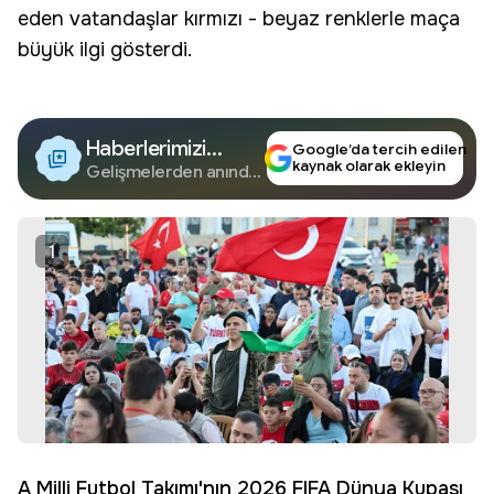
eden vatandaşlar kırmızı - beyaz renklerle maça
büyük ilgi gösterdi.
Haberlerimizi
Google’da tercih edilen
kaynak olarak ekleyin
Google'da Takip
Gelişmelerden anında
haberdar olun.
Edin
1
A Milli Futbol Takımı'nın 2026 FIFA Dünya Kupası