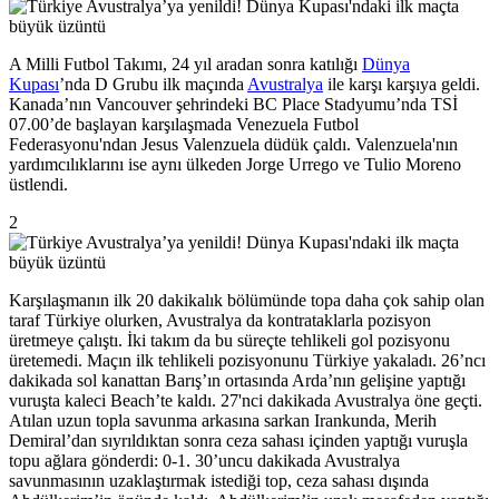
A Milli Futbol Takımı, 24 yıl aradan sonra katılığı
Dünya
Kupası
’nda D Grubu ilk maçında
Avustralya
ile karşı karşıya geldi.
Kanada’nın Vancouver şehrindeki BC Place Stadyumu’nda TSİ
07.00’de başlayan karşılaşmada Venezuela Futbol
Federasyonu'ndan Jesus Valenzuela düdük çaldı. Valenzuela'nın
yardımcılıklarını ise aynı ülkeden Jorge Urrego ve Tulio Moreno
üstlendi.
2
Karşılaşmanın ilk 20 dakikalık bölümünde topa daha çok sahip olan
taraf Türkiye olurken, Avustralya da kontrataklarla pozisyon
üretmeye çalıştı. İki takım da bu süreçte tehlikeli gol pozisyonu
üretemedi. Maçın ilk tehlikeli pozisyonunu Türkiye yakaladı. 26’ncı
dakikada sol kanattan Barış’ın ortasında Arda’nın gelişine yaptığı
vuruşta kaleci Beach’te kaldı. 27'nci dakikada Avustralya öne geçti.
Atılan uzun topla savunma arkasına sarkan Irankunda, Merih
Demiral’dan sıyrıldıktan sonra ceza sahası içinden yaptığı vuruşla
topu ağlara gönderdi: 0-1. 30’uncu dakikada Avustralya
savunmasının uzaklaştırmak istediği top, ceza sahası dışında