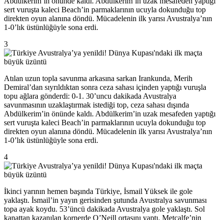
Abdülkerim’in önünde kaldı. Abdülkerim’in uzak mesafeden yaptığı
sert vuruşta kaleci Beach’in parmaklarının ucuyla dokunduğu top
direkten oyun alanına döndü. Mücadelenin ilk yarısı Avustralya’nın
1-0’lık üstünlüğüyle sona erdi.
3
Atılan uzun topla savunma arkasına sarkan Irankunda, Merih
Demiral’dan sıyrıldıktan sonra ceza sahası içinden yaptığı vuruşla
topu ağlara gönderdi: 0-1. 30’uncu dakikada Avustralya
savunmasının uzaklaştırmak istediği top, ceza sahası dışında
Abdülkerim’in önünde kaldı. Abdülkerim’in uzak mesafeden yaptığı
sert vuruşta kaleci Beach’in parmaklarının ucuyla dokunduğu top
direkten oyun alanına döndü. Mücadelenin ilk yarısı Avustralya’nın
1-0’lık üstünlüğüyle sona erdi.
4
İkinci yarının hemen başında Türkiye, İsmail Yüksek ile gole
yaklaştı. İsmail’in yayın gerisinden şutunda Avustralya savunması
topa ayak koydu. 53’üncü dakikada Avustralya gole yaklaştı. Sol
kanattan kazanılan kornerde O’Neill ortasını yaptı. Metcalfe’nin