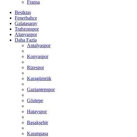
Fransa
Beşiktaş
Fenerbahçe
Galatasaray
Trabzonspor
Alanyaspor
Daha Fazla
Antalyaspor
Konyaspor
Rizespor
Karagümrük
Gaziantepspor
Göztepe
Hatayspor
Başakşehir
Kasımpaşa