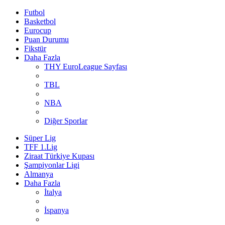
Futbol
Basketbol
Eurocup
Puan Durumu
Fikstür
Daha Fazla
THY EuroLeague Sayfası
TBL
NBA
Diğer Sporlar
Süper Lig
TFF 1.Lig
Ziraat Türkiye Kupası
Şampiyonlar Ligi
Almanya
Daha Fazla
İtalya
İspanya