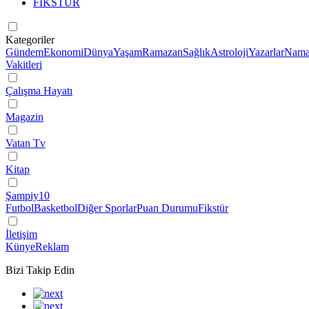
FİKSTÜR
Kategoriler
Gündem
Ekonomi
Dünya
Yaşam
Ramazan
Sağlık
Astroloji
Yazarlar
Nama
Vakitleri
Çalışma Hayatı
Magazin
Vatan Tv
Kitap
Şampiy10
Futbol
Basketbol
Diğer Sporlar
Puan Durumu
Fikstür
İletişim
Künye
Reklam
Bizi Takip Edin