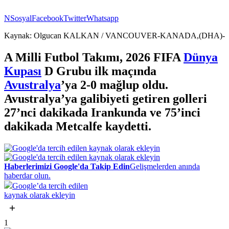
NSosyal
Facebook
Twitter
Whatsapp
Kaynak:
Olgucan KALKAN / VANCOUVER-KANADA,(DHA)-
A Milli Futbol Takımı, 2026 FIFA
Dünya
Kupası
D Grubu ilk maçında
Avustralya
’ya 2-0 mağlup oldu.
Avustralya’ya galibiyeti getiren golleri
27’nci dakikada Irankunda ve 75’inci
dakikada Metcalfe kaydetti.
Haberlerimizi Google'da Takip Edin
Gelişmelerden anında
haberdar olun.
Google’da tercih edilen
kaynak olarak ekleyin
1