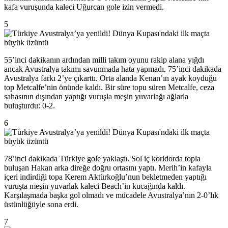
kafa vuruşunda kaleci Uğurcan gole izin vermedi.
5
55’inci dakikanın ardından milli takım oyunu rakip alana yığdı
ancak Avustralya takımı savunmada hata yapmadı. 75’inci dakikada
Avustralya farkı 2’ye çıkarttı. Orta alanda Kenan’ın ayak koyduğu
top Metcalfe’nin önünde kaldı. Bir süre topu süren Metcalfe, ceza
sahasının dışından yaptığı vuruşla meşin yuvarlağı ağlarla
buluşturdu: 0-2.
6
78’inci dakikada Türkiye gole yaklaştı. Sol iç koridorda topla
buluşan Hakan arka direğe doğru ortasını yaptı. Merih’in kafayla
içeri indirdiği topa Kerem Aktürkoğlu’nun bekletmeden yaptığı
vuruşta meşin yuvarlak kaleci Beach’in kucağında kaldı.
Karşılaşmada başka gol olmadı ve mücadele Avustralya’nın 2-0’lık
üstünlüğüyle sona erdi.
7