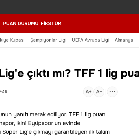
R
PUAN DURUMU
FİKSTÜR
rkiye Kupası
Şampiyonlar Ligi
UEFA Avrupa Ligi
Almanya
g'e çıktı mı? TFF 1 lig p
2:46
nun yanıtı merak ediliyor. TFF 1. lig puan
por, ikini Eyüpspor'un evinde
 Süper Lig'e çıkmayı garantileyen ilk takım