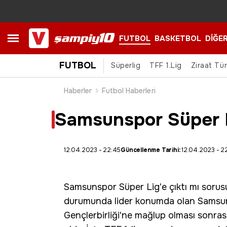
FUTBOL
BASKETBOL
DİĞE
FUTBOL
Süperlig
TFF 1.Lig
Ziraat Tü
Haberler
Futbol Haberleri
Samsunspor Süper Li
12.04.2023 - 22:45
Güncellenme Tarihi:
12.04.2023 - 2
Samsunspor Süper Lig'e çıktı mı sorusu
durumunda lider konumda olan Samsuns
Gençlerbirliği'ne mağlup olması sonrası