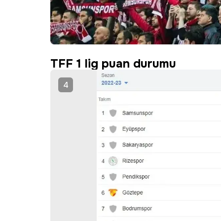
TFF 1 lig puan durumu
4