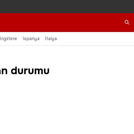
Ara
İngiltere
İspanya
İtalya
uan durumu