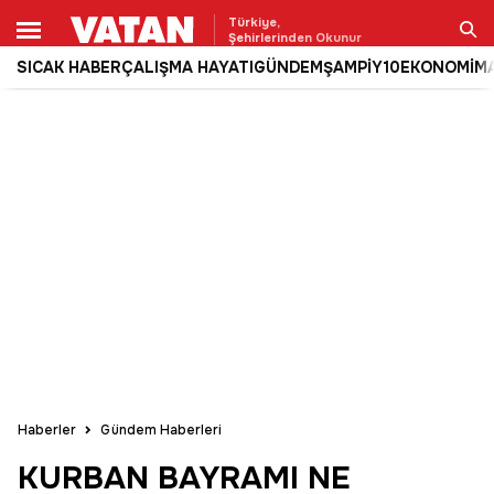
Türkiye,
Şehirlerinden Okunur
SICAK HABER
ÇALIŞMA HAYATI
GÜNDEM
ŞAMPİY10
EKONOMİ
M
Ara
Haberler
Gündem Haberleri
KURBAN BAYRAMI NE