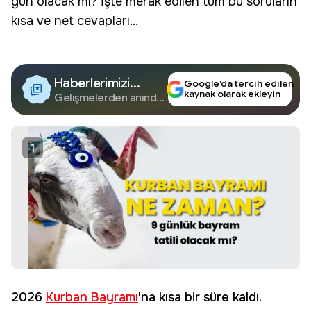
gün olacak mı? İşte merak edilen tüm bu soruların
kısa ve net cevapları...
Haberlerimizi
Google’da tercih edilen
kaynak olarak ekleyin
Google'da Takip
Gelişmelerden anında
haberdar olun.
Edin
1
2026
Kurban Bayramı
'na kısa bir süre kaldı.