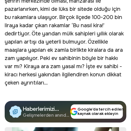
şehrin merkezinde olması, manzarası ile
pazarlanırken, kimi de lüks bir sitede olduğu için
bu rakamlara ulaşıyor. Birçok ilçede 100-200 bin
liraya kadar çıkan rakamlar ‘Bu nasıl kira!’
dedirtiyor. Öte yandan mülk sahipleri yıllık olarak
yapılan artışı da yeterli bulmuyor. Özellikle
maaşlara yapılan ek zamla birlikte kiralara da
ara
zam
yapılıyor. Peki ev sahibinin böyle bir hakkı
var mı? Kiraya ara zam yasal mı? İşte
ev sahibi
-
kiracı herkesi yakından ilgilendiren konun dikkat
çeken ayrıntıları...
Haberlerimizi
Google’da tercih edilen
kaynak olarak ekleyin
Google'da Takip
Gelişmelerden anında
haberdar olun.
Edin