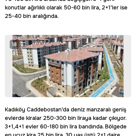
konutlar ağırlıklı olarak 50-60 bin lira, 2+1’ler ise
25-40 bin aralığında.
18
Kadıköy Caddebostan’da deniz manzaralı geniş
evlerde kiralar 250-300 bin liraya kadar çıkıyor.
3+1,4+1 evler 60-180 bin lira bandında. Bölgede
en ucuz kira 25 bin lira, 30 yaş üstü 2+1 daire.