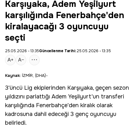
Karşıyaka, Adem Yeşilyurt
karşılığında Fenerbahçe'den
kiralayacağı 3 oyuncuyu
seçti
25.05.2026 - 13:35
Güncellenme Tarihi:
25.05.2026 - 13:35
Kaynak:
İZMİR, (DHA)-
3'üncü Lig ekiplerinden
Karşıyaka
, geçen sezon
yıldızını parlattığı
Adem Yeşilyurt
'un transferi
karşılığında
Fenerbahçe
'den kiralık olarak
kadrosuna dahil edeceği 3 genç oyuncuyu
belirledi.