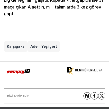
Lig deneyimini yaşadı. Kupada 4, altyapıda ise 31
maça çıkan Alaettin, milli takımlarda 3 kez görev
yaptı.
Karşıyaka
Adem Yeşilyurt
BİZİ TAKİP EDİN