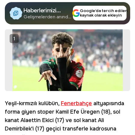
Haberlerimizi
Google’da tercih edilen
kaynak olarak ekleyin
Google'da Takip
Gelişmelerden anında
haberdar olun.
Edin
1
Yeşil-kırmızılı kulübün,
Fenerbahçe
altyapısında
forma giyen stoper Kamil Efe Üregen (18), sol
kanat Alaettin Ekici (17) ve sol kanat Ali
Demirbilek'i (17) geçici transferle kadrosuna