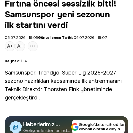
Fırtına öncesi sessizlik bitti!
Samsunspor yeni sezonun
ilk startını verdi
06.07.2026 - 15:05
Güncellenme Tarihi:
06.07.2026 - 15:07
Kaynak:
İHA
Samsunspor
, Trendyol Süper Lig 2026-2027
sezonu hazırlıkları kapsamında ilk antrenmanını
Teknik Direktör
Thorsten Fink
yönetiminde
gerçekleştirdi.
Haberlerimizi
Google’da tercih edilen
kaynak olarak ekleyin
Google'da Takip
Gelişmelerden anında