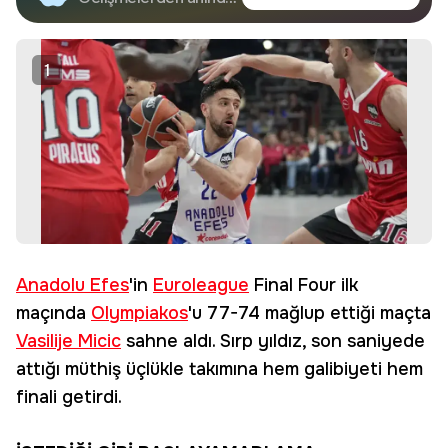
Google'da Takip
haberdar olun.
Edin
1
Anadolu Efes
'in
Euroleague
Final Four ilk
maçında
Olympiakos
'u 77-74 mağlup ettiği maçta
Vasilije Micic
sahne aldı. Sırp yıldız, son saniyede
attığı müthiş üçlükle takımına hem galibiyeti hem
finali getirdi.