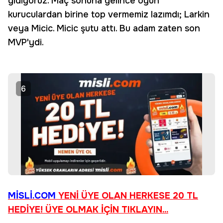
gidiyoruz. Maç sonuna gelince oyun
kuruculardan birine top vermemiz lazımdı; Larkin
veya Micic. Micic şutu attı. Bu adam zaten son
MVP'ydi.
6
MİSLİ.COM
YENİ ÜYE OLAN HERKESE 20 TL
HEDİYE!
ÜYE OLMAK İÇİN TIKLAYIN...