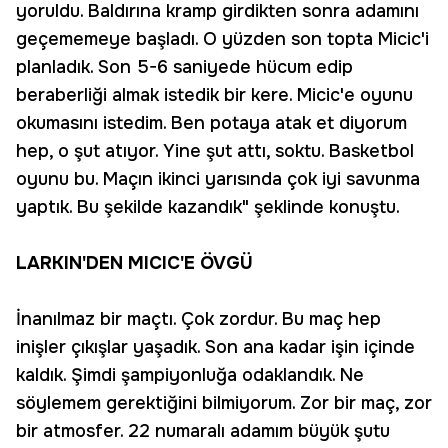
yoruldu. Baldırına kramp girdikten sonra adamını
geçememeye başladı. O yüzden son topta Micic'i
planladık. Son 5-6 saniyede hücum edip
beraberliği almak istedik bir kere. Micic'e oyunu
okumasını istedim. Ben potaya atak et diyorum
hep, o şut atıyor. Yine şut attı, soktu. Basketbol
oyunu bu. Maçın ikinci yarısında çok iyi savunma
yaptık. Bu şekilde kazandık" şeklinde konuştu.
LARKIN'DEN MICIC'E ÖVGÜ
İnanılmaz bir maçtı. Çok zordur. Bu maç hep
inişler çıkışlar yaşadık. Son ana kadar işin içinde
kaldık. Şimdi şampiyonluğa odaklandık. Ne
söylemem gerektiğini bilmiyorum. Zor bir maç, zor
bir atmosfer. 22 numaralı adamım büyük şutu