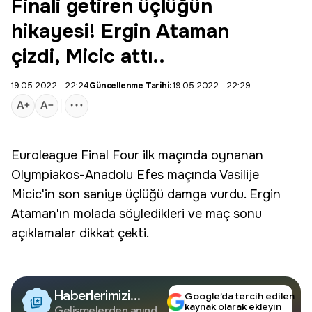
Finali getiren üçlüğün
hikayesi! Ergin Ataman
çizdi, Micic attı..
19.05.2022 - 22:24
Güncellenme Tarihi:
19.05.2022 - 22:29
Euroleague
Final Four ilk maçında oynanan
Olympiakos
-
Anadolu Efes
maçında
Vasilije
Micic
'in son saniye üçlüğü damga vurdu. Ergin
Ataman'ın molada söyledikleri ve maç sonu
açıklamalar dikkat çekti.
Haberlerimizi
Google’da tercih edilen
kaynak olarak ekleyin
Gelişmelerden anında