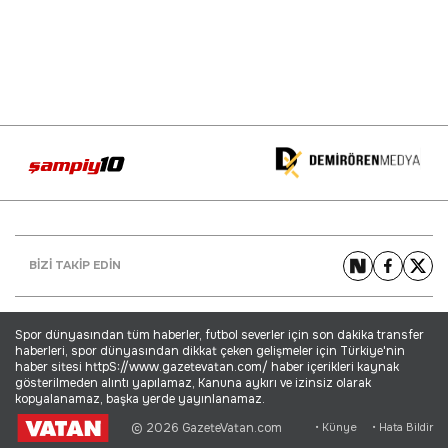
BİZİ TAKİP EDİN
Spor dünyasından tüm haberler, futbol severler için son dakika transfer
haberleri, spor dünyasından dikkat çeken gelişmeler için Türkiye'nin
haber sitesi httpS://www.gazetevatan.com/ haber içerikleri kaynak
gösterilmeden alıntı yapılamaz, Kanuna aykırı ve izinsiz olarak
kopyalanamaz, başka yerde yayınlanamaz.
© 2026 GazeteVatan.com
• Künye
• Hata Bildir