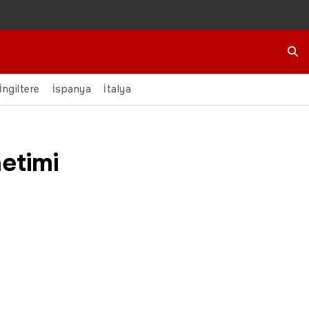
Ara
İngiltere
İspanya
İtalya
etimi