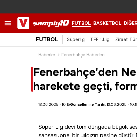
FUTBOL
BASKETBOL
DİĞE
FUTBOL
Süperlig
TFF 1.Lig
Ziraat Tü
Haberler
Fenerbahçe Haberleri
Fenerbahçe'den Ney
harekete geçti, for
13.06.2025 - 10:15
Güncellenme Tarihi:
13.06.2025 - 10:1
Süper Lig devi tüm dünyada büyük ses 
sansasyonel bir yıldızın peşine düştü: