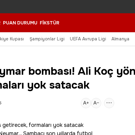
R
PUAN DURUMU
FİKSTÜR
rkiye Kupası
Şampiyonlar Ligi
UEFA Avrupa Ligi
Almanya
mar bombası! Ali Koç yön
maları yok satacak
5
getirecek, formaları yok satacak
Neymar
... Sambacı son yıllarda futbol