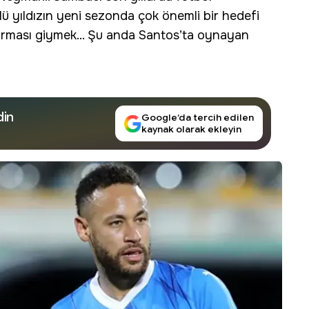
 yıldızın yeni sezonda çok önemli bir hedefi
orması giymek... Şu anda Santos’ta oynayan
din
Google’da tercih edilen
kaynak olarak ekleyin