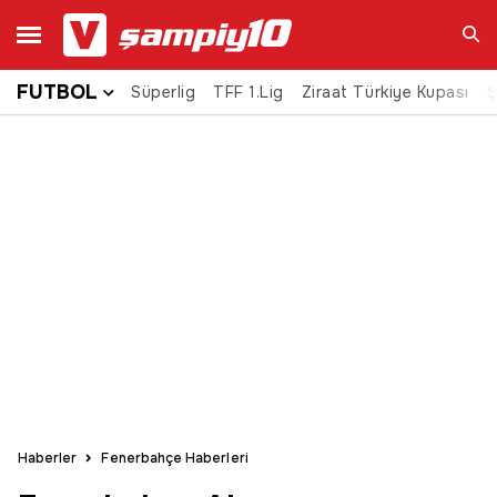
FUTBOL
Süperlig
TFF 1.Lig
Ziraat Türkiye Kupası
Ara
Ş
Haberler
Fenerbahçe Haberleri