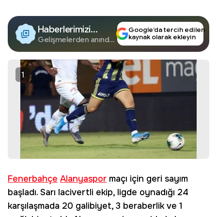
Haberlerimizi
Google’da tercih edilen
kaynak olarak ekleyin
Google'da Takip
Gelişmelerden anında
haberdar olun.
Edin
1
Fenerbahçe
Alanyaspor
maçı için geri sayım
başladı. Sarı lacivertli ekip, ligde oynadığı 24
karşılaşmada 20 galibiyet, 3 beraberlik ve 1