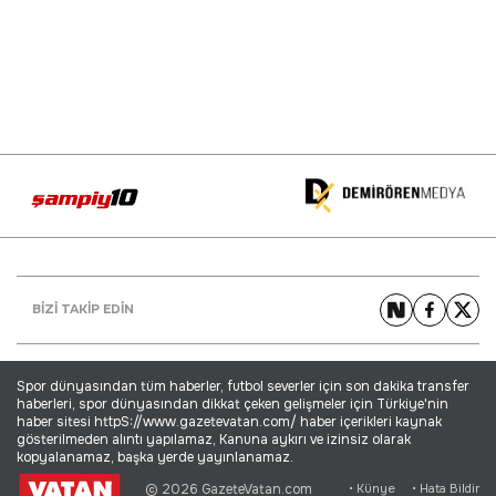
BİZİ TAKİP EDİN
Spor dünyasından tüm haberler, futbol severler için son dakika transfer
haberleri, spor dünyasından dikkat çeken gelişmeler için Türkiye'nin
haber sitesi httpS://www.gazetevatan.com/ haber içerikleri kaynak
gösterilmeden alıntı yapılamaz, Kanuna aykırı ve izinsiz olarak
kopyalanamaz, başka yerde yayınlanamaz.
© 2026 GazeteVatan.com
• Künye
• Hata Bildir