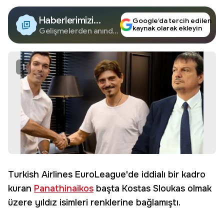
Haberlerimizi
Google’da tercih edilen
kaynak olarak ekleyin
Google'da Takip
Gelişmelerden anında
haberdar olun.
Edin
1
Turkish Airlines EuroLeague'de iddialı bir kadro
kuran
Panathinaikos
başta Kostas Sloukas olmak
üzere yıldız isimleri renklerine bağlamıştı.