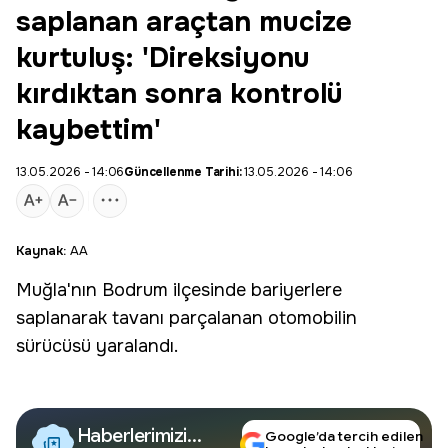
saplanan araçtan mucize
kurtuluş: 'Direksiyonu
kırdıktan sonra kontrolü
kaybettim'
13.05.2026 - 14:06
Güncellenme Tarihi:
13.05.2026 - 14:06
Kaynak:
AA
Muğla
'nın
Bodrum
ilçesinde bariyerlere
saplanarak tavanı parçalanan otomobilin
sürücüsü yaralandı.
Haberlerimizi
Google’da tercih edilen