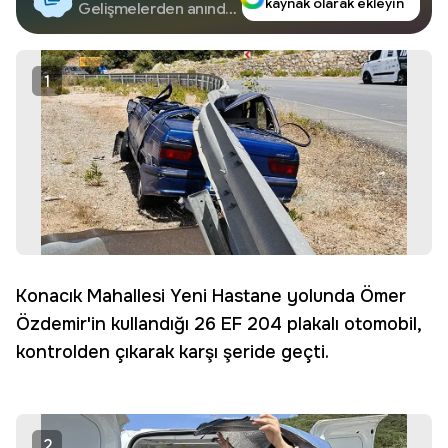
kaynak olarak ekleyin
Google'da Takip
Gelişmelerden anında
haberdar olun.
Edin
1
Konacık Mahallesi Yeni Hastane yolunda Ömer
Özdemir'in kullandığı 26 EF 204 plakalı otomobil,
kontrolden çıkarak karşı şeride geçti.
2