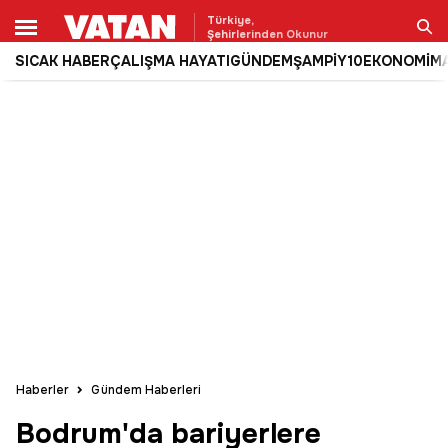
Türkiye,
Şehirlerinden Okunur
SICAK HABER
ÇALIŞMA HAYATI
GÜNDEM
ŞAMPİY10
EKONOMİ
M
Ara
Haberler
Gündem Haberleri
Bodrum'da bariyerlere