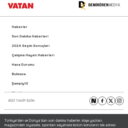
Haberler
Son Dakika Haberleri
2024 Seçim Sonuçları
Çalışma Hayatı Haberleri
Hava Durumu
Bulmaca
Şampiy10
Fikstür
BİZİ TAKİP EDİN
Puan Durumu
Gündem Haberleri
Türkiye'den ve Dünya’dan son dakika haberler, köşe yazıları,
Yaşam Haberleri
magazinden siyasete, spordan seyahate bütün konuların tek adresi