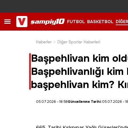
FUTBOL
BASKETBOL
DİĞE
Haberler
Diğer Sporlar Haberleri
Başpehlivan kim old
Başpehlivanlığı kim
başpehlivan kim? Kır
05.07.2026 - 18:58
Güncellenme Tarihi:
05.07.2026 - 1
665. Tarihi Kırkpınar Yağlı Güreşleri'nd