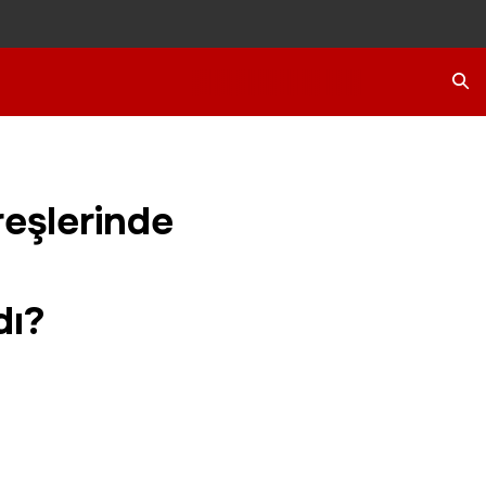
Ara
reşlerinde
dı?