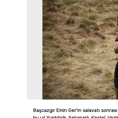
Başcazgır Emin Ger'in salavatı sonrası
bu yıl Yuntdağı, Sekapark, Kestel, Vez