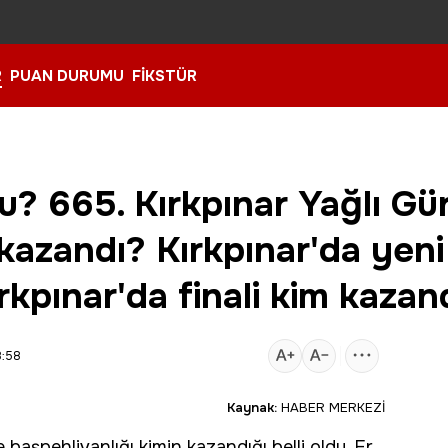
R
PUAN DURUMU
FİKSTÜR
u? 665. Kırkpınar Yağlı Gü
 kazandı? Kırkpınar'da yeni
kpınar'da finali kim kazan
8:58
Kaynak:
HABER MERKEZİ
e başpehlivanlığı kimin kazandığı belli oldu.
Er