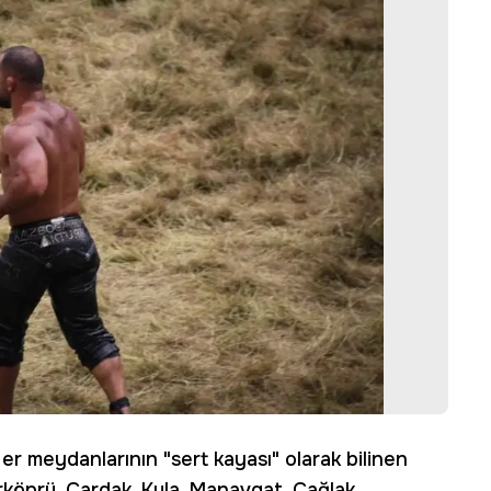
 er meydanlarının "sert kayası" olarak bilinen
irköprü, Çardak, Kula, Manavgat, Çağlak,