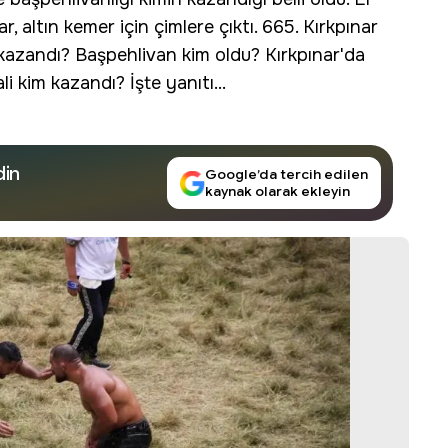
ar,
altın kemer
için çimlere çıktı.
665. Kırkpınar
 kazandı
? Başpehlivan kim oldu? Kırkpınar'da
i kim kazandı? İşte yanıtı...
din
Google’da tercih edilen
kaynak olarak ekleyin