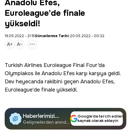
Anadolu Efes,
Euroleague'de finale
yükseldi!
19.05.2022 - 21:15
Güncellenme Tarihi:
20.05.2022 - 00:32
Turkish Airlines Euroleague
Final Four’da
Olympiakos
ile
Anadolu Efes
karşı karşıya geldi.
Dev heyecanda rakibini geçen Anadolu Efes,
Euroleague'de finale yükseldi.
Haberlerimizi
Google’da tercih edilen
kaynak olarak ekleyin
Google'da Takip
Gelişmelerden anında
haberdar olun.
Edin