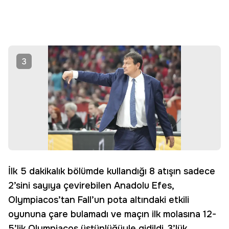
3
İlk 5 dakikalık bölümde kullandığı 8 atışın sadece
2’sini sayıya çevirebilen Anadolu Efes,
Olympiacos’tan Fall’un pota altındaki etkili
oyununa çare bulamadı ve maçın ilk molasına 12-
5’lik Olympiacos üstünlüğüyle gidildi. 3’lük