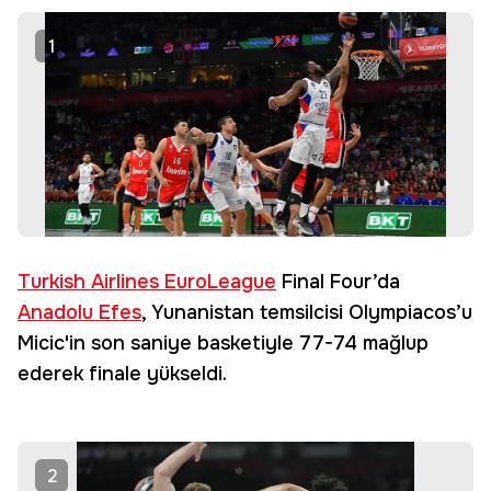
1
Turkish Airlines EuroLeague
Final Four’da
Anadolu Efes
, Yunanistan temsilcisi Olympiacos’u
Micic'in son saniye basketiyle 77-74 mağlup
ederek finale yükseldi.
2