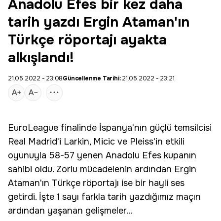
Anadolu Efes bir kez daha
tarih yazdı Ergin Ataman'ın
Türkçe röportajı ayakta
alkışlandı!
21.05.2022 - 23:08
Güncellenme Tarihi:
21.05.2022 - 23:21
EuroLeague finalinde İspanya'nın güçlü temsilcisi
Real Madrid'i
Larkin
,
Micic
ve
Pleiss
'in etkili
oyunuyla 58-57 yenen
Anadolu Efes
kupanın
sahibi oldu. Zorlu mücadelenin ardından
Ergin
Ataman
'ın Türkçe röportajı ise bir hayli ses
getirdi. İşte 1 sayı farkla tarih yazdığımız maçın
ardından yaşanan gelişmeler...