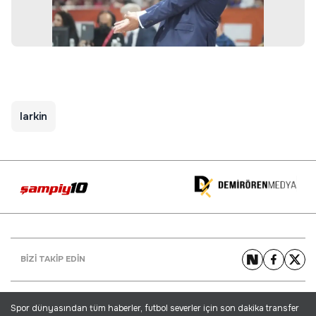
larkin
BİZİ TAKİP EDİN
Spor dünyasından tüm haberler, futbol severler için son dakika transfer