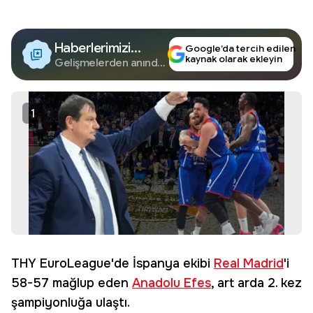
Haberlerimizi
Google’da tercih edilen
kaynak olarak ekleyin
Google'da Takip
Gelişmelerden anında
haberdar olun.
Edin
1
THY EuroLeague'de İspanya ekibi
Real Madrid
'i
58-57 mağlup eden
Anadolu Efes
, art arda 2. kez
şampiyonluğa ulaştı.