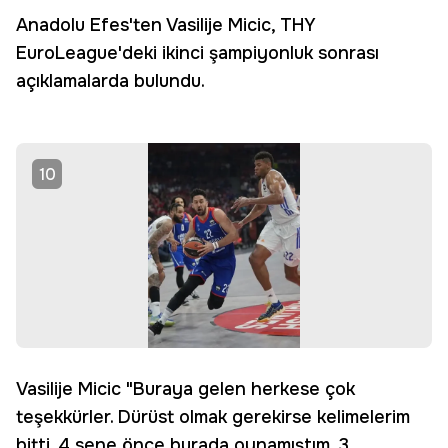
Anadolu Efes'ten Vasilije Micic, THY
EuroLeague'deki ikinci şampiyonluk sonrası
açıklamalarda bulundu.
10
Vasilije Micic "Buraya gelen herkese çok
teşekkürler. Dürüst olmak gerekirse kelimelerim
bitti. 4 sene önce burada oynamıştım, 3.