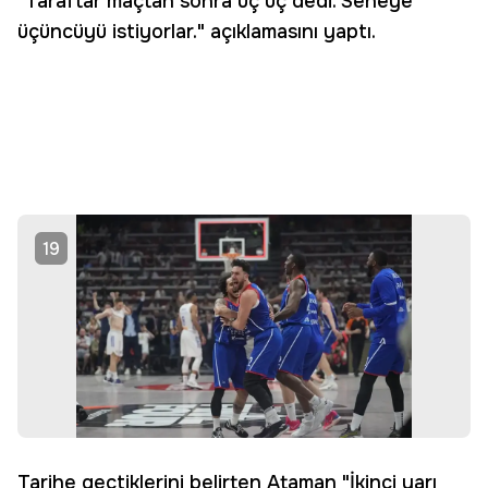
"Taraftar maçtan sonra üç üç dedi. Seneye
üçüncüyü istiyorlar." açıklamasını yaptı.
19
Tarihe geçtiklerini belirten Ataman "İkinci yarı