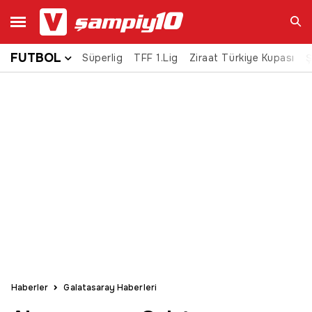
FUTBOL
Süperlig
TFF 1.Lig
Ziraat Türkiye Kupası
Ara
Ş
Haberler
Galatasaray Haberleri