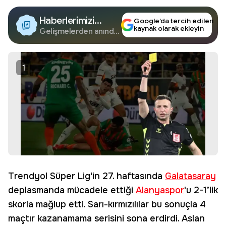
Haberlerimizi
Google’da tercih edilen
kaynak olarak ekleyin
Google'da Takip
Gelişmelerden anında
haberdar olun.
Edin
1
Trendyol Süper Lig'in 27. haftasında
Galatasaray
deplasmanda mücadele ettiği
Alanyaspor
'u 2-1’lik
skorla mağlup etti. Sarı-kırmızılılar bu sonuçla 4
maçtır kazanamama serisini sona erdirdi. Aslan