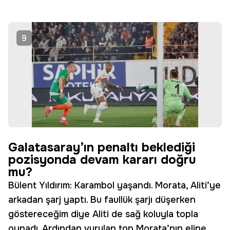
9
Galatasaray’ın penaltı beklediği
pozisyonda devam kararı doğru
mu?
Bülent Yıldırım: Karambol yaşandı. Morata, Aliti’ye
arkadan şarj yaptı. Bu faullük şarjı düşerken
göstereceğim diye Aliti de sağ koluyla topla
oynadı. Ardından vurulan top Morata’nın eline