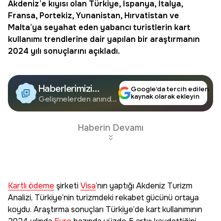
Akdeniz’e kıyısı olan Türkiye, İspanya, İtalya,
Fransa, Portekiz, Yunanistan, Hırvatistan ve
Malta’ya seyahat eden yabancı turistlerin kart
kullanımı trendlerine dair yapılan bir araştırmanın
2024 yılı sonuçlarını açıkladı.
Haberlerimizi
Google’da tercih edilen
kaynak olarak ekleyin
Google'da Takip
Gelişmelerden anında
haberdar olun.
Edin
Haberin Devamı
Kartlı ödeme
şirketi
Visa
’nın yaptığı Akdeniz Turizm
Analizi, Türkiye’nin turizmdeki rekabet gücünü ortaya
koydu. Araştırma sonuçları Türkiye’de kart kullanımının