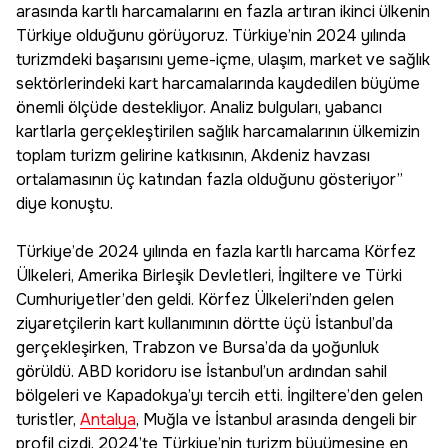
arasında kartlı harcamalarını en fazla artıran ikinci ülkenin
Türkiye olduğunu görüyoruz. Türkiye’nin 2024 yılında
turizmdeki başarısını yeme-içme, ulaşım, market ve sağlık
sektörlerindeki kart harcamalarında kaydedilen büyüme
önemli ölçüde destekliyor. Analiz bulguları, yabancı
kartlarla gerçekleştirilen sağlık harcamalarının ülkemizin
toplam turizm gelirine katkısının, Akdeniz havzası
ortalamasının üç katından fazla olduğunu gösteriyor”
diye konuştu.
Türkiye’de 2024 yılında en fazla kartlı harcama Körfez
Ülkeleri, Amerika Birleşik Devletleri, İngiltere ve Türki
Cumhuriyetler’den geldi. Körfez Ülkeleri’nden gelen
ziyaretçilerin kart kullanımının dörtte üçü İstanbul’da
gerçekleşirken, Trabzon ve Bursa’da da yoğunluk
görüldü. ABD koridoru ise İstanbul’un ardından sahil
bölgeleri ve Kapadokya’yı tercih etti. İngiltere’den gelen
turistler,
Antalya
, Muğla ve İstanbul arasında dengeli bir
profil çizdi. 2024’te Türkiye’nin turizm büyümesine en