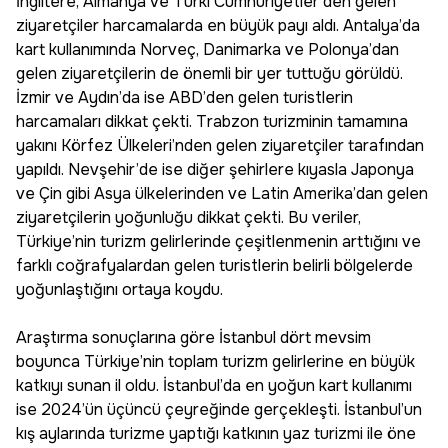
İngiltere, Almanya ve Türki Cumhuriyetler’den gelen
ziyaretçiler harcamalarda en büyük payı aldı. Antalya’da
kart kullanımında Norveç, Danimarka ve Polonya’dan
gelen ziyaretçilerin de önemli bir yer tuttuğu görüldü.
İzmir ve Aydın’da ise ABD’den gelen turistlerin
harcamaları dikkat çekti. Trabzon turizminin tamamına
yakını Körfez Ülkeleri’nden gelen ziyaretçiler tarafından
yapıldı. Nevşehir’de ise diğer şehirlere kıyasla Japonya
ve Çin gibi Asya ülkelerinden ve Latin Amerika’dan gelen
ziyaretçilerin yoğunluğu dikkat çekti. Bu veriler,
Türkiye’nin turizm gelirlerinde çeşitlenmenin arttığını ve
farklı coğrafyalardan gelen turistlerin belirli bölgelerde
yoğunlaştığını ortaya koydu.
Araştırma sonuçlarına göre İstanbul dört mevsim
boyunca Türkiye’nin toplam turizm gelirlerine en büyük
katkıyı sunan il oldu. İstanbul’da en yoğun kart kullanımı
ise 2024’ün üçüncü çeyreğinde gerçekleşti. İstanbul’un
kış aylarında turizme yaptığı katkının yaz turizmi ile öne