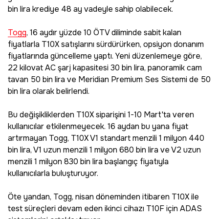
bin lira krediye 48 ay vadeyle sahip olabilecek.
Togg
, 16 aydır yüzde 10 ÖTV diliminde sabit kalan
fiyatlarla T10X satışlarını sürdürürken, opsiyon donanım
fiyatlarında güncelleme yaptı. Yeni düzenlemeye göre,
22 kilovat AC şarj kapasitesi 30 bin lira, panoramik cam
tavan 50 bin lira ve Meridian Premium Ses Sistemi de 50
bin lira olarak belirlendi.
Bu değişikliklerden T10X siparişini 1-10 Mart'ta veren
kullanıcılar etkilenmeyecek. 16 aydan bu yana fiyat
artırmayan Togg, T10X V1 standart menzili 1 milyon 440
bin lira, V1 uzun menzili 1 milyon 680 bin lira ve V2 uzun
menzili 1 milyon 830 bin lira başlangıç fiyatıyla
kullanıcılarla buluşturuyor.
Öte yandan, Togg, nisan döneminden itibaren T10X ile
test süreçleri devam eden ikinci cihazı T10F için ADAS