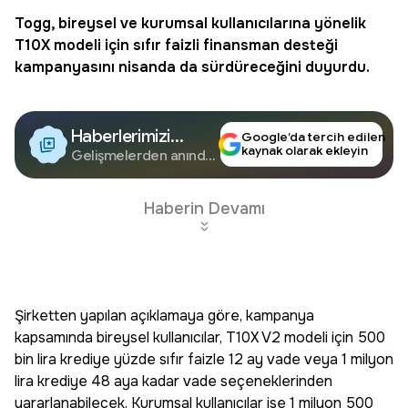
Togg
, bireysel ve kurumsal kullanıcılarına yönelik
T10X modeli için sıfır faizli finansman desteği
kampanyasını nisanda da sürdüreceğini duyurdu.
Haberlerimizi
Google’da tercih edilen
kaynak olarak ekleyin
Google'da Takip
Gelişmelerden anında
haberdar olun.
Edin
Haberin Devamı
Şirketten yapılan açıklamaya göre, kampanya
kapsamında bireysel kullanıcılar, T10X V2 modeli için 500
bin lira krediye yüzde sıfır faizle 12 ay vade veya 1 milyon
lira krediye 48 aya kadar vade seçeneklerinden
yararlanabilecek. Kurumsal kullanıcılar ise 1 milyon 500