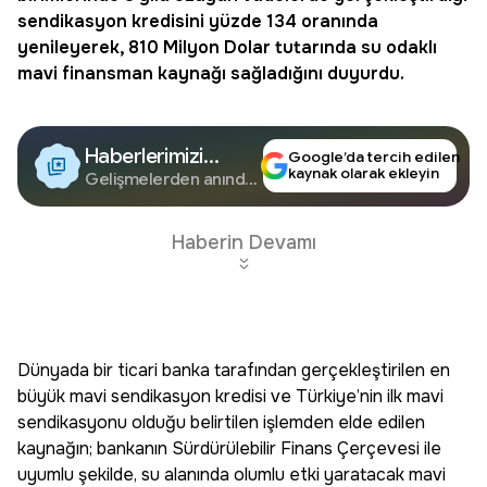
sendikasyon kredisini yüzde 134 oranında
yenileyerek, 810 Milyon Dolar tutarında su odaklı
mavi finansman
kaynağı sağladığını duyurdu.
Haberlerimizi
Google’da tercih edilen
kaynak olarak ekleyin
Google'da Takip
Gelişmelerden anında
haberdar olun.
Edin
Haberin Devamı
Dünyada bir ticari banka tarafından gerçekleştirilen en
büyük mavi sendikasyon kredisi ve Türkiye’nin ilk mavi
sendikasyonu olduğu belirtilen işlemden elde edilen
kaynağın; bankanın Sürdürülebilir Finans Çerçevesi ile
uyumlu şekilde, su alanında olumlu etki yaratacak mavi