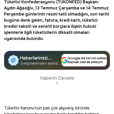
Tüketici Konfederasyonu (TÜKONFED) Başkanı
Aydın Ağaoğlu, 13 Temmuz Çarşamba ve 14 Temmuz
Perşembe günlerinin resmi tatil olmadığını, son tarihi
bugüne denk gelen, fatura,
kredi kartı
, tüketici
kredisi taksiti ve senetli borçlara ilişkin hukuki
işlemlerle ilgili tüketicilerin dikkatli olmaları
uyarısında bulundu.
Haberlerimizi
Google’da tercih edilen
kaynak olarak ekleyin
Google'da Takip
Gelişmelerden anında
haberdar olun.
Edin
Haberin Devamı
Tüketici Kanunu’nun pek çok alışveriş türünde