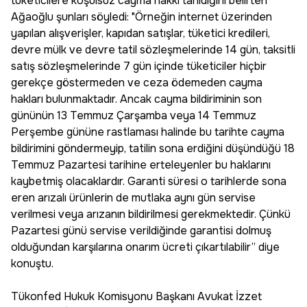
tüketicilere koşulsuz cayma hakkı tanıdığını belirten
Ağaoğlu şunları söyledi: "Örneğin internet üzerinden
yapılan alışverişler, kapıdan satışlar, tüketici kredileri,
devre mülk ve devre tatil sözleşmelerinde 14 gün, taksitli
satış sözleşmelerinde 7 gün içinde tüketiciler hiçbir
gerekçe göstermeden ve ceza ödemeden cayma
hakları bulunmaktadır. Ancak cayma bildiriminin son
gününün 13 Temmuz Çarşamba veya 14 Temmuz
Perşembe gününe rastlaması halinde bu tarihte cayma
bildirimini göndermeyip, tatilin sona erdiğini düşündüğü 18
Temmuz Pazartesi tarihine erteleyenler bu haklarını
kaybetmiş olacaklardır. Garanti süresi o tarihlerde sona
eren arızalı ürünlerin de mutlaka aynı gün servise
verilmesi veya arızanın bildirilmesi gerekmektedir. Çünkü
Pazartesi günü servise verildiğinde garantisi dolmuş
olduğundan karşılarına onarım ücreti çıkartılabilir” diye
konuştu.
Tükonfed Hukuk Komisyonu Başkanı Avukat İzzet