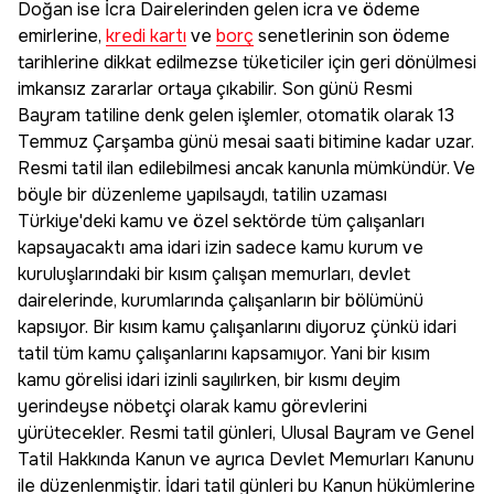
Doğan ise İcra Dairelerinden gelen icra ve ödeme
emirlerine,
kredi kartı
ve
borç
senetlerinin son ödeme
tarihlerine dikkat edilmezse tüketiciler için geri dönülmesi
imkansız zararlar ortaya çıkabilir. Son günü Resmi
Bayram tatiline denk gelen işlemler, otomatik olarak 13
Temmuz Çarşamba günü mesai saati bitimine kadar uzar.
Resmi tatil ilan edilebilmesi ancak kanunla mümkündür. Ve
böyle bir düzenleme yapılsaydı, tatilin uzaması
Türkiye'deki kamu ve özel sektörde tüm çalışanları
kapsayacaktı ama idari izin sadece kamu kurum ve
kuruluşlarındaki bir kısım çalışan memurları, devlet
dairelerinde, kurumlarında çalışanların bir bölümünü
kapsıyor. Bir kısım kamu çalışanlarını diyoruz çünkü idari
tatil tüm kamu çalışanlarını kapsamıyor. Yani bir kısım
kamu görelisi idari izinli sayılırken, bir kısmı deyim
yerindeyse nöbetçi olarak kamu görevlerini
yürütecekler. Resmi tatil günleri, Ulusal Bayram ve Genel
Tatil Hakkında Kanun ve ayrıca Devlet Memurları Kanunu
ile düzenlenmiştir. İdari tatil günleri bu Kanun hükümlerine