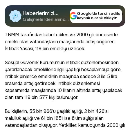
Haberlerimizi
Google’da tercih edilen
kaynak olarak ekleyin
Google'da Takip
Gelişmelerden anında
haberdar olun.
Edin
TBMM tarafından kabul edilen ve 2000 yılı öncesinde
emekli olan vatandaşların maaşlarında artış öngören
İntibak Yasası, 119 bin emekliyi üzecek.
Sosyal Güvenlik Kurumu’nun intibak düzenlemesinden
yararlanacak emeklilerle ilgili yaptığı hesaplamaya göre,
intibak binlerce emeklinin maaşında sadece 3 ile 5 lira
arasında artış getirecek. İntibak düzenlemesi
kapsamında maaşlarında 10 liranın altında artış yapılacak
olan tam 119 bin 577 kişi bulunuyor.
Bu kişilerin, 55 bin 966’u yaşlılık aylığı, 2 bin 426’sı
malullük aylığı ve 61 bin 185’i ise ölüm aylığı alan
vatandaşlardan oluşuyor. Yetkililer, kamuoyunda 2000 yılı