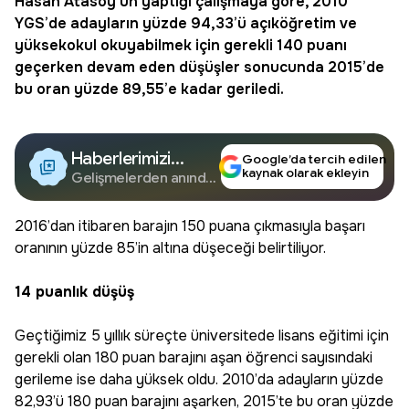
Hasan Atasoy’un yaptığı çalışmaya göre, 2010
YGS
’de adayların yüzde 94,33’ü
açıköğretim
ve
yüksekokul
okuyabilmek için gerekli 140 puanı
geçerken devam eden düşüşler sonucunda 2015’de
bu oran yüzde 89,55’e kadar geriledi.
Haberlerimizi
Google’da tercih edilen
kaynak olarak ekleyin
Google'da Takip
Gelişmelerden anında
haberdar olun.
Edin
2016’dan itibaren barajın 150 puana çıkmasıyla başarı
oranının yüzde 85’in altına düşeceği belirtiliyor.
14 puanlık düşüş
Geçtiğimiz 5 yıllık süreçte üniversitede lisans eğitimi için
gerekli olan 180 puan barajını aşan öğrenci sayısındaki
gerileme ise daha yüksek oldu. 2010’da adayların yüzde
82,93’ü 180 puan barajını aşarken, 2015’te bu oran yüzde