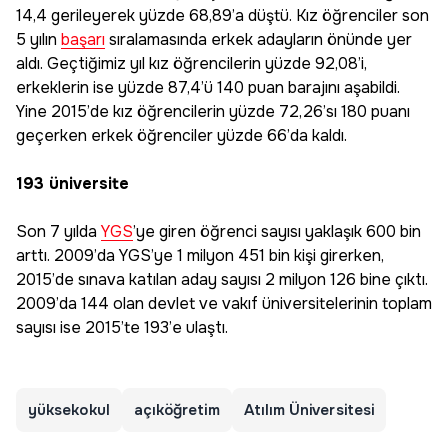
14,4 gerileyerek yüzde 68,89’a düştü. Kız öğrenciler son
5 yılın
başarı
sıralamasında erkek adayların önünde yer
aldı. Geçtiğimiz yıl kız öğrencilerin yüzde 92,08’i,
erkeklerin ise yüzde 87,4’ü 140 puan barajını aşabildi.
Yine 2015’de kız öğrencilerin yüzde 72,26’sı 180 puanı
geçerken erkek öğrenciler yüzde 66’da kaldı.
193 üniversite
Son 7 yılda
YGS
’ye giren öğrenci sayısı yaklaşık 600 bin
arttı. 2009’da YGS’ye 1 milyon 451 bin kişi girerken,
2015’de sınava katılan aday sayısı 2 milyon 126 bine çıktı.
2009’da 144 olan devlet ve vakıf üniversitelerinin toplam
sayısı ise 2015’te 193’e ulaştı.
yüksekokul
açıköğretim
Atılım Üniversitesi