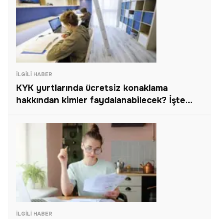
İLGILI HABER
KYK yurtlarında ücretsiz konaklama
hakkından kimler faydalanabilecek? İşte
KYK’da ücretsiz barınma hakkı olan
öğrenciler!
İLGILI HABER