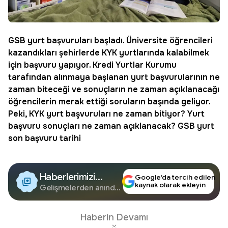
GSB yurt
başvuruları başladı. Üniversite öğrencileri
kazandıkları şehirlerde
KYK
yurtlarında kalabilmek
için başvuru yapıyor. Kredi Yurtlar Kurumu
tarafından alınmaya başlanan yurt başvurularının ne
zaman biteceği ve sonuçların ne zaman açıklanacağı
öğrencilerin merak ettiği soruların başında geliyor.
Peki,
KYK yurt başvuruları ne zaman bitiyor
?
Yurt
başvuru sonuçları ne zaman açıklanacak
? GSB
yurt
son başvuru
tarihi
Haberlerimizi
Google’da tercih edilen
kaynak olarak ekleyin
Google'da Takip
Gelişmelerden anında
haberdar olun.
Edin
Haberin Devamı