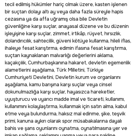
tecil edilmiş hükümler hariç olmak üzere, kasten işlenen
bir suçtan dolayı altı ay veya daha fazla süreyle hapis
cezasına ya da affa uğramış olsa bile Devletin
güvenliğine karşı suçlar, anayasal düzene ve bu düzenin
işleyişine karşı suçlar, zimmet, irtikâp, rüşvet, hırsızlık,
dolandırıcılık, sahtecilik, güveni kötüye kullanma, hileli iflas,
ihaleye fesat karıştırma, edimin ifasına fesat karıştırma,
suçtan kaynaklanan malvarlığı değerlerini aklama,
kaçakçılık, Cumhurbaşkanına hakaret, devletin egemenlik
alametlerini aşağılama, Türk Milletini, Türkiye
Cumhuriyeti Devletini, Devletin kurum ve organlarını
aşağılama, kamu barışına karşı suçlar veya cinsel
dokunulmazlığa karşı suçlar, hayasızca hareketler,
uyuşturucu ve uyarıcı madde imal ve ticareti, kullanımı,
kullanımını kolaylaştırma, kullanmak için satın alma, kabul
etme veya bulundurma, haksız mal edinme, şike, teşvik
primi, kanuna aykırı olarak spor müsabakalarına dayalı
bahis ve şans oyunlarını oynatma, oynatılmasına yer ve
imkan sağlama, reklamını yapma veya para nakline