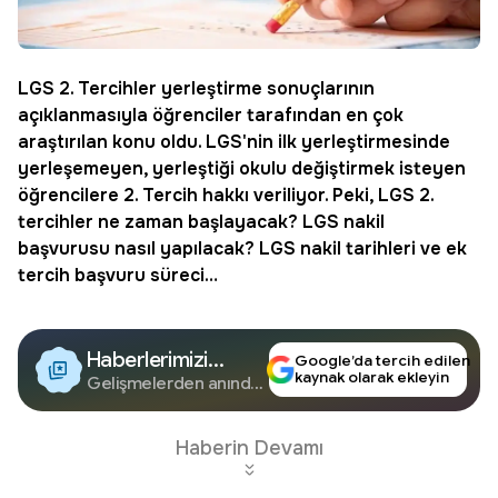
LGS 2. Tercihler yerleştirme sonuçlarının
açıklanmasıyla öğrenciler tarafından en çok
araştırılan konu oldu. LGS'nin ilk yerleştirmesinde
yerleşemeyen, yerleştiği okulu değiştirmek isteyen
öğrencilere 2. Tercih hakkı veriliyor. Peki, LGS 2.
tercihler ne zaman başlayacak? LGS
nakil
başvurusu nasıl yapılacak? LGS nakil tarihleri ve ek
tercih başvuru süreci…
Haberlerimizi
Google’da tercih edilen
kaynak olarak ekleyin
Google'da Takip
Gelişmelerden anında
haberdar olun.
Edin
Haberin Devamı