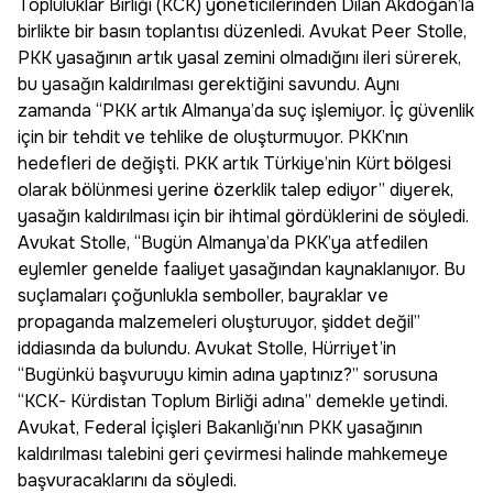
Topluluklar Birliği (KCK) yöneticilerinden Dilan Akdoğan’la
birlikte bir basın toplantısı düzenledi. Avukat Peer Stolle,
PKK yasağının artık yasal zemini olmadığını ileri sürerek,
bu yasağın kaldırılması gerektiğini savundu. Aynı
zamanda “PKK artık Almanya’da suç işlemiyor. İç güvenlik
için bir tehdit ve tehlike de oluşturmuyor. PKK’nın
hedefleri de değişti. PKK artık Türkiye’nin Kürt bölgesi
olarak bölünmesi yerine özerklik talep ediyor” diyerek,
yasağın kaldırılması için bir ihtimal gördüklerini de söyledi.
Avukat Stolle, “Bugün Almanya’da PKK’ya atfedilen
eylemler genelde faaliyet yasağından kaynaklanıyor. Bu
suçlamaları çoğunlukla semboller, bayraklar ve
propaganda malzemeleri oluşturuyor, şiddet değil”
iddiasında da bulundu. Avukat Stolle, Hürriyet’in
“Bugünkü başvuruyu kimin adına yaptınız?” sorusuna
“KCK- Kürdistan Toplum Birliği adına” demekle yetindi.
Avukat, Federal İçişleri Bakanlığı’nın PKK yasağının
kaldırılması talebini geri çevirmesi halinde mahkemeye
başvuracaklarını da söyledi.