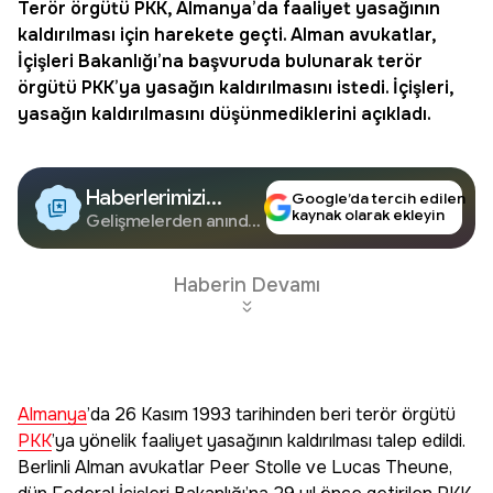
Terör örgütü
PKK
,
Almanya
’da faaliyet yasağının
kaldırılması için harekete geçti. Alman avukatlar,
İçişleri Bakanlığı’na başvuruda bulunarak terör
örgütü PKK’ya yasağın kaldırılmasını istedi. İçişleri,
yasağın kaldırılmasını düşünmediklerini açıkladı.
Haberlerimizi
Google’da tercih edilen
kaynak olarak ekleyin
Google'da Takip
Gelişmelerden anında
haberdar olun.
Edin
Haberin Devamı
Almanya
’da 26 Kasım 1993 tarihinden beri terör örgütü
PKK
’ya yönelik faaliyet yasağının kaldırılması talep edildi.
Berlinli Alman avukatlar Peer Stolle ve Lucas Theune,