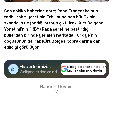
Son dakika haberine göre;
Papa
Françesko’nun
tarihi
Irak
ziyaretinin Erbil ayağında büyük bir
skandalın yaşandığı ortaya çıktı. Irak Kürt Bölgesel
Yönetimi’nin (IKBY) Papa şerefine bastırdığı
pullardan birinde yer alan haritada Türkiye’nin
doğusunun da Irak Kürt Bölgesi topraklarına dahil
edildiği görülüyor.
Haberlerimizi
Google’da tercih edilen
kaynak olarak ekleyin
Google'da Takip
Gelişmelerden anında
haberdar olun.
Edin
Haberin Devamı