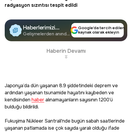
radyasyon sızıntısı tespit edildi
Haberlerimizi
Google’da tercih edilen
kaynak olarak ekleyin
Google'da Takip
Gelişmelerden anında
haberdar olun.
Edin
Haberin Devamı
Japonya’da dün yaşanan 8.9 şiddetindeki deprem ve
ardından yaşanan tsunamide hayatını kaybeden ve
kendisinden
haber
alınamayanların sayısının 1200’ü
bulduğu bildirildi.
Fukuşima Nükleer Santrali'nde bugün sabah saatlerinde
yaşanan patlamada ise çok sayıda yaralı olduğu ifade