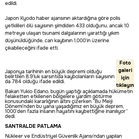
edildi.
Japon Kyodo haber ajansının aktardığına göre polis
yetkilileri ölü sayısının şimdiden 433 olduğunu, ancak 10
metreye ulaşan tsunami dalgalarının yarattığı yıkım
düşünüldüğünde, can kaybının 1,000’in üzerine
çıkabileceğini ifade etti.
Foto
galeri
Japonya tarihinin en büyük depremi olduğu
belirtilen 8.9’luk sarsıntıda kaybolanların sayısının
için
da 784 olduğu ifade edildi.
tıklayın
Bakan Yukio Edano, bugün yaptığı açıklamada hükümetin
felaketten etkilenen bölgelere yardım götürme
konusundaki kararlığının altını çizerken “Bu Meiji
Dönemi’nden bu yana yaşadığımız en büyük deprem,
1000’den fazla insanın hayatını kaybettiğine inanılıyor”
dedi.
SANTRALDE PATLAMA
Nükleer ve Endüstriyel Güvenlik Ajansı’ndan yapılan