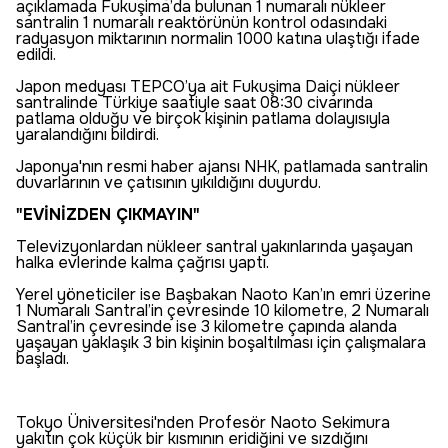
açıklamada Fukuşima’da bulunan 1 numaralı nükleer
santralin 1 numaralı reaktörünün kontrol odasındaki
radyasyon miktarının normalin 1000 katına ulaştığı ifade
edildi.
Japon medyası TEPCO’ya ait Fukuşima Daiçi nükleer
santralinde Türkiye saatiyle saat 08:30 civarında
patlama olduğu ve birçok kişinin patlama dolayısıyla
yaralandığını bildirdi.
Japonya'nın resmi haber ajansı NHK, patlamada santralin
duvarlarının ve çatısının yıkıldığını duyurdu.
"EVİNİZDEN ÇIKMAYIN"
Televizyonlardan nükleer santral yakınlarında yaşayan
halka evlerinde kalma çağrısı yaptı.
Yerel yöneticiler ise Başbakan Naoto Kan’ın emri üzerine
1 Numaralı Santral’in çevresinde 10 kilometre, 2 Numaralı
Santral’in çevresinde ise 3 kilometre çapında alanda
yaşayan yaklaşık 3 bin kişinin boşaltılması için çalışmalara
başladı.
Tokyo Üniversitesi'nden Profesör Naoto Sekimura
yakıtın çok küçük bir kısmının eridiğini ve sızdığını