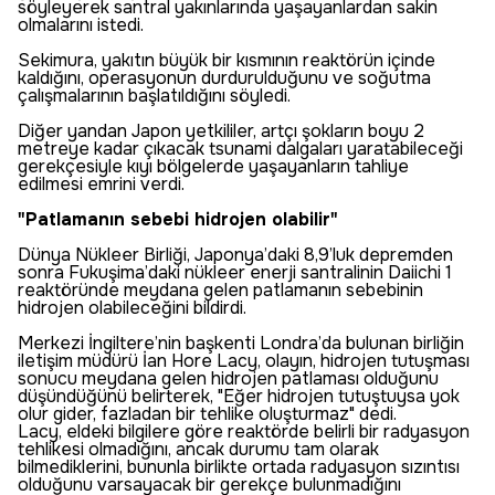
söyleyerek santral yakınlarında yaşayanlardan sakin
olmalarını istedi.
Sekimura, yakıtın büyük bir kısmının reaktörün içinde
kaldığını, operasyonun durdurulduğunu ve soğutma
çalışmalarının başlatıldığını söyledi.
Diğer yandan Japon yetkililer, artçı şokların boyu 2
metreye kadar çıkacak tsunami dalgaları yaratabileceği
gerekçesiyle kıyı bölgelerde yaşayanların tahliye
edilmesi emrini verdi.
"Patlamanın sebebi hidrojen olabilir"
Dünya Nükleer Birliği, Japonya’daki 8,9’luk depremden
sonra Fukuşima’daki nükleer enerji santralinin Daiichi 1
reaktöründe meydana gelen patlamanın sebebinin
hidrojen olabileceğini bildirdi.
Merkezi İngiltere’nin başkenti Londra’da bulunan birliğin
iletişim müdürü İan Hore Lacy, olayın, hidrojen tutuşması
sonucu meydana gelen hidrojen patlaması olduğunu
düşündüğünü belirterek, "Eğer hidrojen tutuştuysa yok
olur gider, fazladan bir tehlike oluşturmaz" dedi.
Lacy, eldeki bilgilere göre reaktörde belirli bir radyasyon
tehlikesi olmadığını, ancak durumu tam olarak
bilmediklerini, bununla birlikte ortada radyasyon sızıntısı
olduğunu varsayacak bir gerekçe bulunmadığını