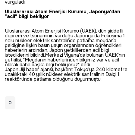
vurguladı.
Uluslararası Atom Enerjisi Kurumu, Japonya'dan
"acil" bilgi bekliyor
Uluslararası Atom Enerjisi Kurumu (UAEK), dün şiddetli
deprem ve tsunaminin vurduğu Japonya’da Fukuşima 1
nolu nükleer elektrik santralinde patlama meydana
geldiğine ilişkin basın yayın organlarından öğrendikleri
haberlerin ardından, Japon yetkililerden acil bilgi
istediklerini bildirdi.Merkezi Viyana’da bulunan UAEK’nın
yetkilisi, "Meydanın haberlerinden bilgimiz var ve acil
olarak daha başka bilgi bekliyoruz" dedi.
Japon Jiji haber ajansı, başkent Tokyo’ya 240 kilometre
uzaklıktaki 40 yıllık nükleer elektrik santralinin Daiçi 1
reaktöründe patlama olduğunu duyurmuştu.
0