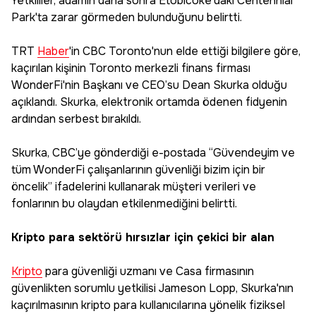
Yetkililer, adamın daha sonra Etobicoke'daki Centennial
Park'ta zarar görmeden bulunduğunu belirtti.
TRT
Haber
'in CBC Toronto'nun elde ettiği bilgilere göre,
kaçırılan kişinin Toronto merkezli finans firması
WonderFi'nin Başkanı ve CEO’su Dean Skurka olduğu
açıklandı. Skurka, elektronik ortamda ödenen fidyenin
ardından serbest bırakıldı.
Skurka, CBC’ye gönderdiği e-postada “Güvendeyim ve
tüm WonderFi çalışanlarının güvenliği bizim için bir
öncelik” ifadelerini kullanarak müşteri verileri ve
fonlarının bu olaydan etkilenmediğini belirtti.
Kripto para sektörü hırsızlar için çekici bir alan
Kripto
para güvenliği uzmanı ve Casa firmasının
güvenlikten sorumlu yetkilisi Jameson Lopp, Skurka'nın
kaçırılmasının kripto para kullanıcılarına yönelik fiziksel