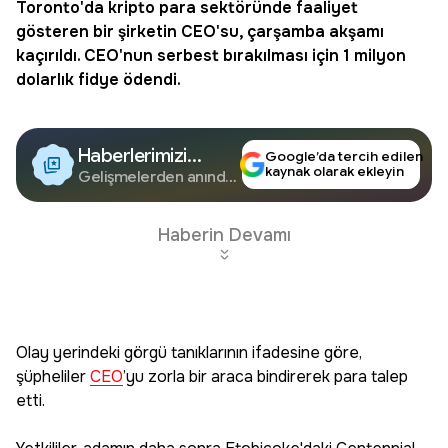
Toronto'da
kripto
para sektöründe faaliyet
gösteren bir şirketin
CEO
'su, çarşamba akşamı
kaçırıldı. CEO'nun serbest bırakılması için 1 milyon
dolarlık
fidye
ödendi.
Haberlerimizi
Google’da tercih edilen
kaynak olarak ekleyin
Google'da Takip
Gelişmelerden anında
haberdar olun.
Edin
Haberin Devamı
Olay yerindeki görgü tanıklarının ifadesine göre,
şüpheliler
CEO
’yu zorla bir araca bindirerek para talep
etti.